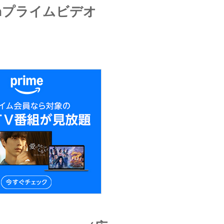
onプライムビデオ
）