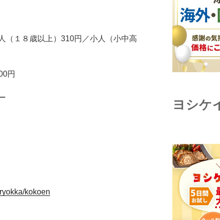
人（１８歳以上）310円／小人（小中高
00円
ー
ヨシケ
/ryokka/kokoen