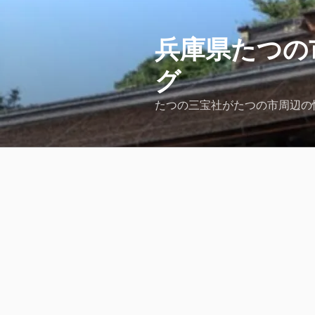
コ
ン
テ
兵庫県たつの
ン
グ
ツ
へ
たつの三宝社がたつの市周辺の
ス
キ
ッ
プ