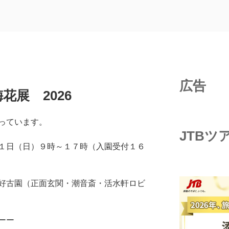
広告
花展 2026
っています。
JTBツ
１日（日）９時～１７時（入園受付１６
好古園（正面玄関・潮音斎・活水軒ロビ
ーー