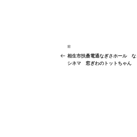
投
前
前
稿
の
相生市扶桑電通なぎさホール な
投
シネマ 窓ぎわのトットちゃん
ナ
稿
ビ
ゲ
ー
シ
ョ
ン