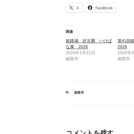
X
Facebook
関連
姫路城 好古園 いけば
第41
な展 2026
2026
2026年1月21日
2026年
姫路市
姫路市
カ
姫路市
テ
ゴ
リ
ー
コメントを残す