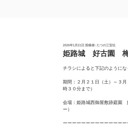
投
2026年1月21日
投稿者:
たつの三宝社
稿
姫路城 好古園 梅
日:
チラシによると下記のようにな
期間：２月２１日（土）～３月
時３０分まで）
会場：姫路城西御屋敷跡庭園 
ー）
ーーーーーーーーーーーーーー