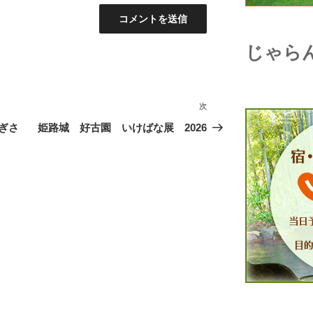
じゃら
次
次
の
ぎさ
姫路城 好古園 いけばな展 2026
投
稿