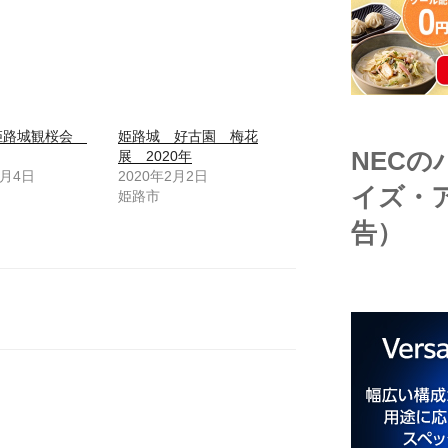
回姫路城観桜会
姫路城 好古園 梅花
NEC
展 2020年
3月4日
2020年2月2日
イズ・
姫路市
告）