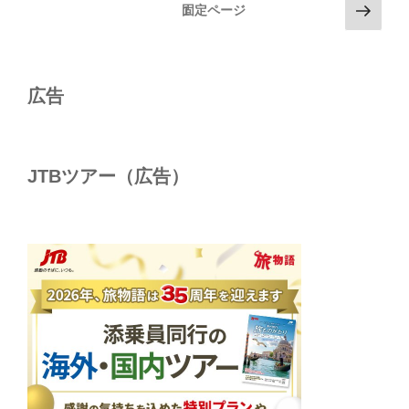
投
次
固定ページ
1
の
稿
ペ
の
ー
ペ
ジ
広告
ー
ジ
送
JTBツアー（広告）
り