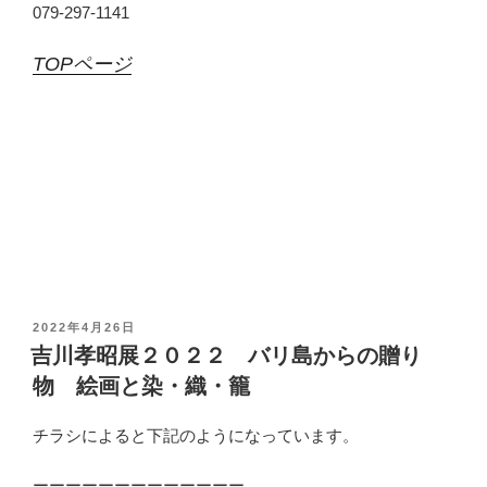
079-297-1141
TOPページ
投
2022年4月26日
稿
吉川孝昭展２０２２ バリ島からの贈り
日
物 絵画と染・織・籠
:
チラシによると下記のようになっています。
ーーーーーーーーーーーーー