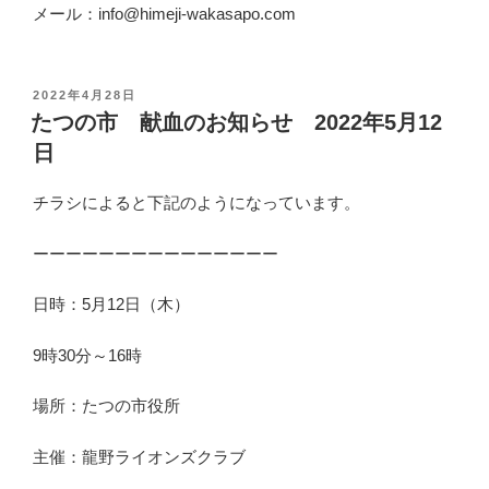
メール：info@himeji-wakasapo.com
投
2022年4月28日
稿
たつの市 献血のお知らせ 2022年5月12
日
日
:
チラシによると下記のようになっています。
ーーーーーーーーーーーーーーー
日時：5月12日（木）
9時30分～16時
場所：たつの市役所
主催：龍野ライオンズクラブ