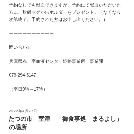
予約なしでも献血できますが、予約にて献血いただいた
方に、炊飯マグか缶ホルダーをプレゼント。（なくなり
次第終了。予約された方はお申し出ください。）
ーーーーーーーーーー
問い合わせ
兵庫県赤十字血液センター姫路事業所 事業課
079-294-5147
（平日9時～17時）
投
2022年4月27日
稿
たつの市 室津 「御食事処 まるよし」
日
の場所
: