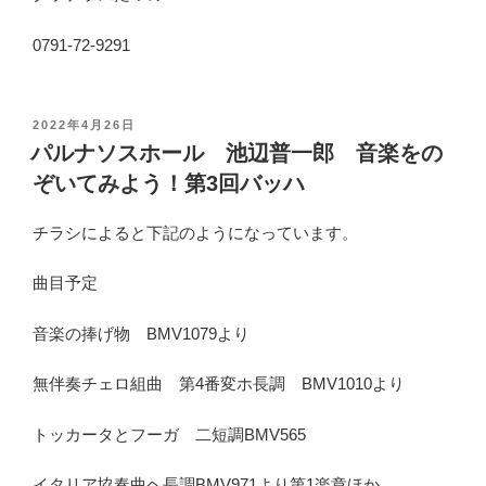
0791-72-9291
投
2022年4月26日
稿
パルナソスホール 池辺普一郎 音楽をの
日
ぞいてみよう！第3回バッハ
:
チラシによると下記のようになっています。
曲目予定
音楽の捧げ物 BMV1079より
無伴奏チェロ組曲 第4番変ホ長調 BMV1010より
トッカータとフーガ 二短調BMV565
イタリア協奏曲ヘ長調BMV971より第1楽章ほか