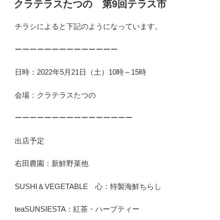
クラテラスたつの 第9回テラス市
日
:
チラシによると下記のようになっています。
ーーーーーーーーーーーーーー
日時：2022年5月21日（土）10時～15時
会場：クラテラスたつの
ーーーーーーーーーーーーーーーー
出店予定
右田農園：新鮮野菜他
SUSHI＆VEGETABLE 心：特製海鮮ちらし
teaSUNSIESTA：紅茶・ハーブティー