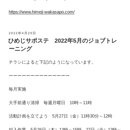
https://www.himeji-wakasapo.com/
投
2022年4月29日
稿
ひめじサポステ 2022年5月のジョブトレ
日
ーニング
:
チラシによると下記のようになっています。
ーーーーーーーーーーーーーー
毎月実施
大手前通り清掃 毎週月曜日 10時～11時
活動計画を立てよう 5月27日（金）11時30分～12時
封入作業 5月26日（木）13時～15時、27日（金）13時～