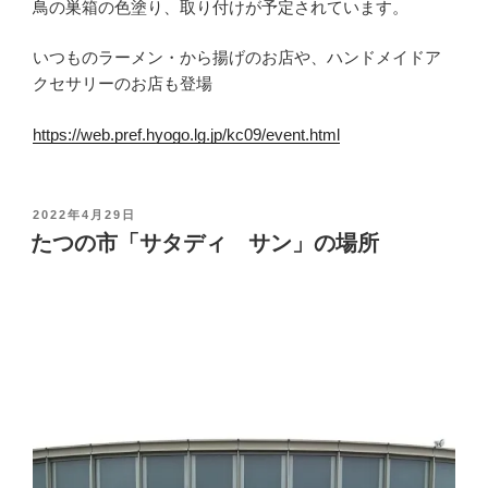
鳥の巣箱の色塗り、取り付けが予定されています。
いつものラーメン・から揚げのお店や、ハンドメイドア
クセサリーのお店も登場
https://web.pref.hyogo.lg.jp/kc09/event.html
投
2022年4月29日
稿
たつの市「サタディ サン」の場所
日
: