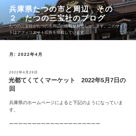
コ
兵庫県たつの市と周辺 その
ン
２ たつの三宝社のブログ
テ
ン
たつの三宝社がたつの市周辺の情報をお知らせします。このサイ
ツ
トはアフィリエイト広告を掲載しています
へ
ス
キ
月:
2022年4月
ッ
プ
投
2022年4月29日
稿
光都てくてくマーケット 2022年5月7日の
日
回
:
兵庫県のホームページによると下記のようになっていま
す。
ーーーーーーーーーーーーーーーーーーーー