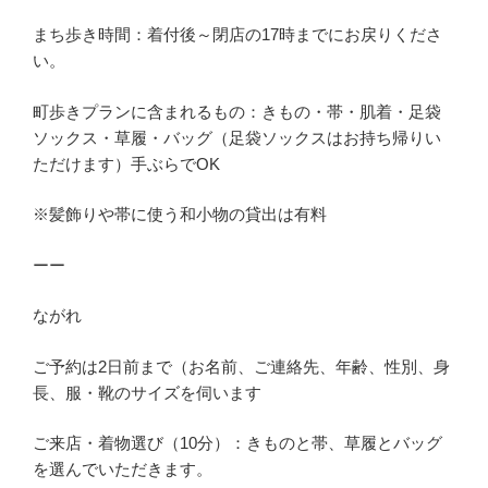
まち歩き時間：着付後～閉店の17時までにお戻りくださ
い。
町歩きプランに含まれるもの：きもの・帯・肌着・足袋
ソックス・草履・バッグ（足袋ソックスはお持ち帰りい
ただけます）手ぶらでOK
※髪飾りや帯に使う和小物の貸出は有料
ーー
ながれ
ご予約は2日前まで（お名前、ご連絡先、年齢、性別、身
長、服・靴のサイズを伺います
ご来店・着物選び（10分）：きものと帯、草履とバッグ
を選んでいただきます。