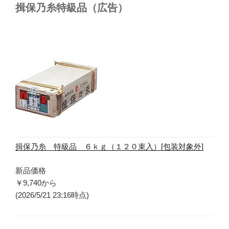
揖保乃糸特級品（広告）
揖保乃糸 特級品 ６ｋｇ（１２０束入）[包装対象外]
新品価格
￥9,740
から
(2026/5/21 23:16時点)