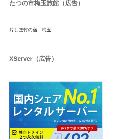
たつの市梅玉旅館（広告）
片しぼ竹の宿 梅玉
XServer（広告）