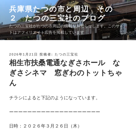
コ
兵庫県たつの市と周辺 その
ン
２ たつの三宝社のブログ
テ
ン
たつの三宝社がたつの市周辺の情報をお知らせします。このサイ
ツ
トはアフィリエイト広告を掲載しています
へ
ス
キ
投
2026年1月21日
投稿者:
たつの三宝社
稿
相生市扶桑電通なぎさホール な
ッ
日
プ
:
ぎさシネマ 窓ぎわのトットちゃ
ん
チラシによると下記のようになっています。
ーーーーーーーーーーーーーーーーーーーー
日時：２０２６年３月２６日（木）