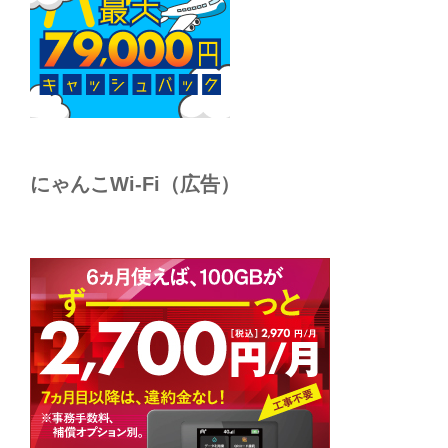
にゃんこWi-Fi（広告）