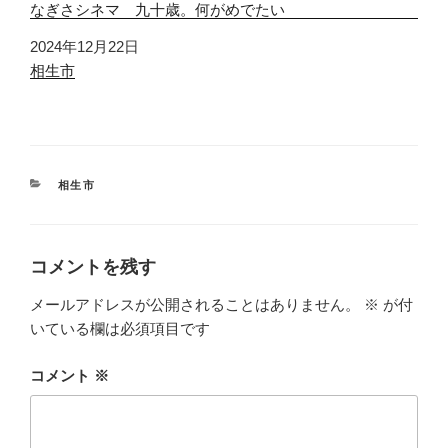
なぎさシネマ 九十歳。何がめでたい
日付
2024年12月22日
関連理由
相生市
カ
相生市
テ
ゴ
リ
ー
コメントを残す
メールアドレスが公開されることはありません。
※
が付
いている欄は必須項目です
コメント
※