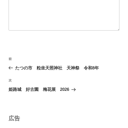
投
前
前
稿
の
たつの市 粒坐天照神社 天神祭 令和8年
ナ
投
ビ
稿
次
次
ゲ
の
姫路城 好古園 梅花展 2026
投
ー
稿
シ
ョ
広告
ン