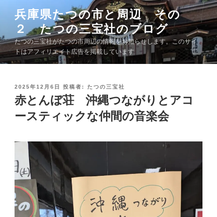
コ
兵庫県たつの市と周辺 その
ン
２ たつの三宝社のブログ
テ
ン
たつの三宝社がたつの市周辺の情報をお知らせします。このサイ
ツ
トはアフィリエイト広告を掲載しています
へ
ス
キ
投
2025年12月6日
投稿者:
たつの三宝社
稿
赤とんぼ荘 沖縄つながりとアコ
ッ
日
プ
:
ースティックな仲間の音楽会