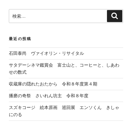
検
検
索
索
:
最近の投稿
石田泰尚 ヴァイオリン・リサイタル
サタデーシネマ鑑賞会 富士山と、コーヒーと、しあわ
せの数式
収蔵庫の隠れたおたから 令和８年度第４期
播磨の奇祭 さいれん坊主 令和８年度
スズキコージ 絵本原画 巡回展 エンソくん きしゃ
にのる