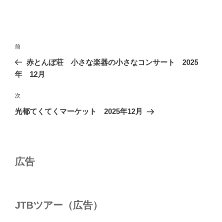
投
前
前
稿
の
赤とんぼ荘 小さな楽器の小さなコンサート 2025
ナ
投
年 12月
ビ
稿
ゲ
次
次
の
ー
光都てくてくマーケット 2025年12月
投
シ
稿
ョ
ン
広告
JTBツアー（広告）