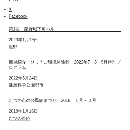
X
Facebook
第1回 龍野城下町バル
日付
2023年1月19日
関連理由
龍野
簡単紹介 ひょうご環境体験館 2022年7・8・9月特別プ
ログラム
日付
2022年5月24日
関連理由
播磨科学公園都市
たつの市の公民館まつり 2018 １月・２月
日付
2018年1月16日
関連理由
たつの市内