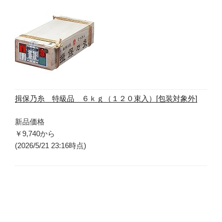
揖保乃糸 特級品 ６ｋｇ（１２０束入）[包装対象外]
新品価格
￥9,740
から
(2026/5/21 23:16時点)