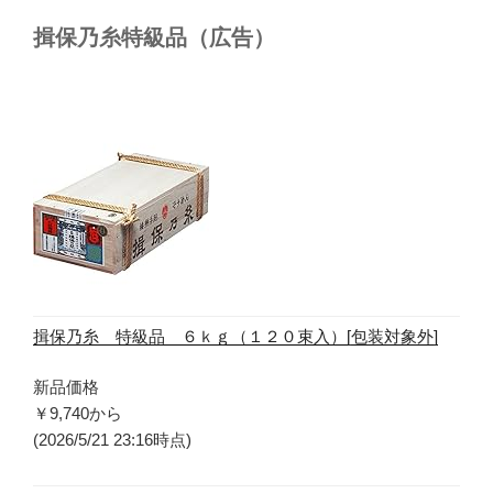
揖保乃糸特級品（広告）
揖保乃糸 特級品 ６ｋｇ（１２０束入）[包装対象外]
新品価格
￥9,740
から
(2026/5/21 23:16時点)