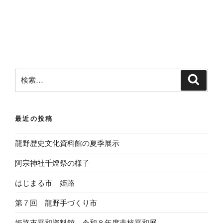
検
検
索
索
:
最近の投稿
龍野歴史文化資料館の夏季展示
阿宗神社千燈祭の様子
はじまる市 姫路
第７回 龍野手づくり市
姫路市平和資料館 令和８年度非核平和展