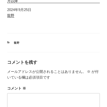
月以降
日付
2024年9月25日
関連理由
龍野
カ
龍野
テ
ゴ
リ
ー
コメントを残す
メールアドレスが公開されることはありません。
※
が付
いている欄は必須項目です
コメント
※