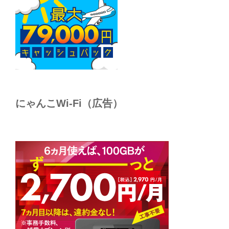
にゃんこWi-Fi（広告）