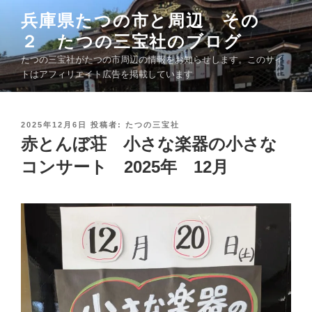
コ
兵庫県たつの市と周辺 その
ン
２ たつの三宝社のブログ
テ
ン
たつの三宝社がたつの市周辺の情報をお知らせします。このサイ
ツ
トはアフィリエイト広告を掲載しています
へ
ス
キ
投
2025年12月6日
投稿者:
たつの三宝社
稿
赤とんぼ荘 小さな楽器の小さな
ッ
日
プ
:
コンサート 2025年 12月