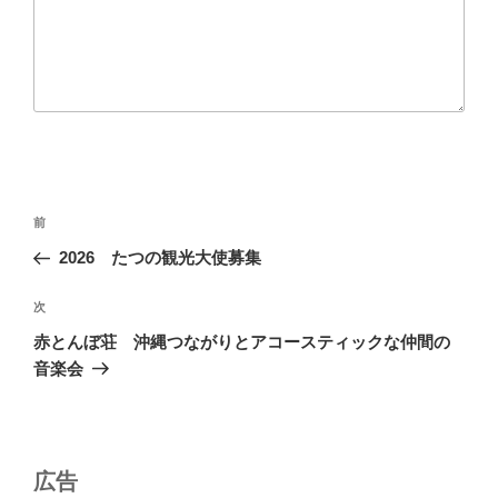
投
前
前
稿
の
2026 たつの観光大使募集
ナ
投
ビ
稿
次
次
ゲ
の
赤とんぼ荘 沖縄つながりとアコースティックな仲間の
投
ー
音楽会
稿
シ
ョ
ン
広告