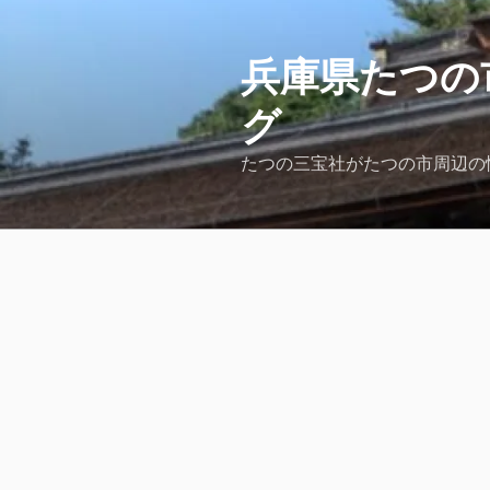
コ
ン
テ
兵庫県たつの
ン
グ
ツ
へ
たつの三宝社がたつの市周辺の
ス
キ
ッ
プ