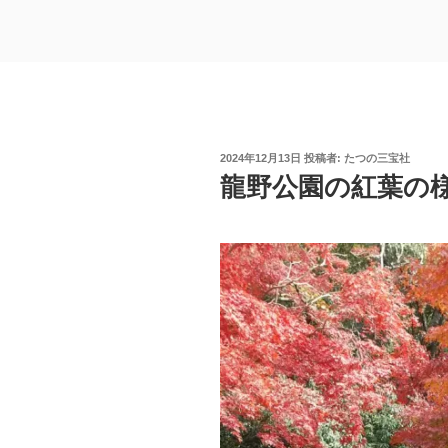
投
2024年12月13日
投稿者:
たつの三宝社
稿
龍野公園の紅葉の様子
日: