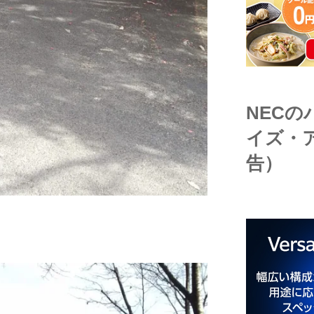
NEC
イズ・
告）