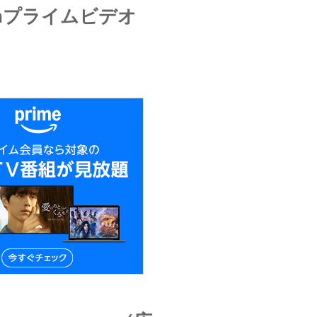
onプライムビデオ
）