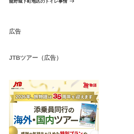
龍野城下町地区のトイレ事情
投
ー
稿
シ
ョ
広告
ン
JTBツアー（広告）