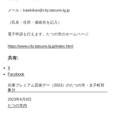
メール：kaiekikan@city.tatsuno.lg.jp
（氏名・住所・連絡先を記入）
電子申請も行えます。たつの市のホームページ
https://www.city.tatsuno.lg.jp/index.html
共有:
X
Facebook
兵庫プレミアム芸術デー（2023）のたつの市・太子町対
象分
日付
2023年6月8日
関連理由
たつの市内