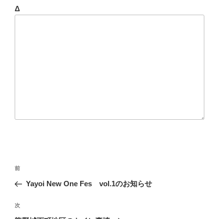
Δ
投
前
前
稿
の
Yayoi New One Fes vol.1のお知らせ
ナ
投
ビ
稿
次
次
ゲ
の