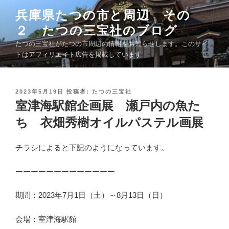
コ
兵庫県たつの市と周辺 その
ン
２ たつの三宝社のブログ
テ
ン
たつの三宝社がたつの市周辺の情報をお知らせします。このサイ
ツ
トはアフィリエイト広告を掲載しています
へ
ス
キ
投
2023年5月19日
投稿者:
たつの三宝社
稿
室津海駅館企画展 瀬戸内の魚た
ッ
日
プ
:
ち 衣畑秀樹オイルパステル画展
チラシによると下記のようになっています。
ーーーーーーーーーーーーー
期間：2023年7月1日（土）～8月13日（日）
会場：室津海駅館