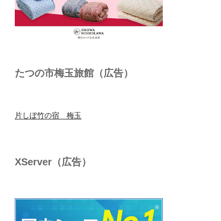
たつの市梅玉旅館（広告）
片しぼ竹の宿 梅玉
XServer（広告）