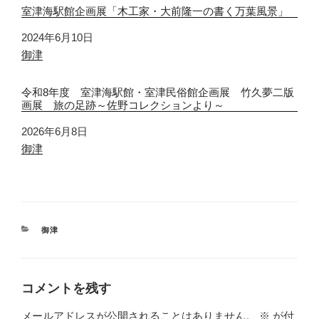
室津海駅館企画展「木工家・大前隆一の書く万葉風景」
日付
2024年6月10日
関連理由
御津
令和8年度 室津海駅館・室津民俗館企画展 竹久夢二版
画展 旅の足跡～佐野コレクションより～
日付
2026年6月8日
関連理由
御津
カ
御津
テ
ゴ
リ
ー
コメントを残す
メールアドレスが公開されることはありません。
※
が付