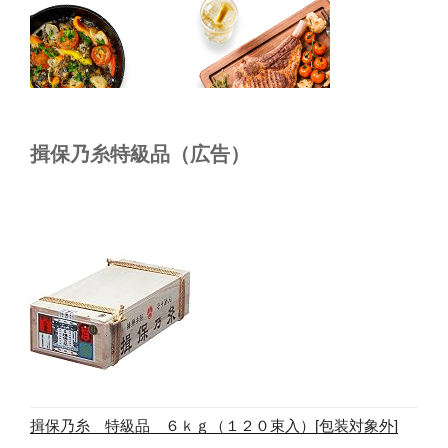
揖保乃糸特級品（広告）
揖保乃糸 特級品 ６ｋｇ（１２０束入）[包装対象外]