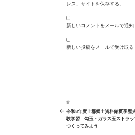
レス、サイトを保存する。
新しいコメントをメールで通知
新しい投稿をメールで受け取る
投
前
前
稿
の
令和8年度上郡郷土資料館夏季歴
投
験学習 勾玉・ガラス玉ストラッ
ナ
稿
つくってみよう
ビ