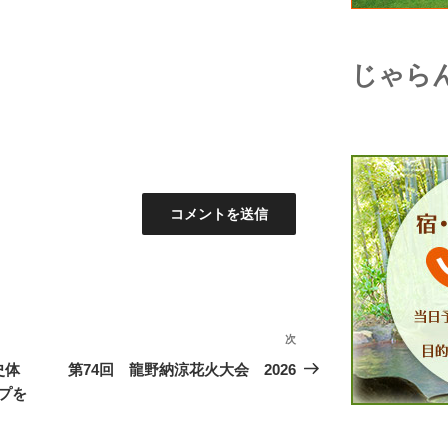
じゃら
次
次
の
史体
第74回 龍野納涼花火大会 2026
投
プを
稿