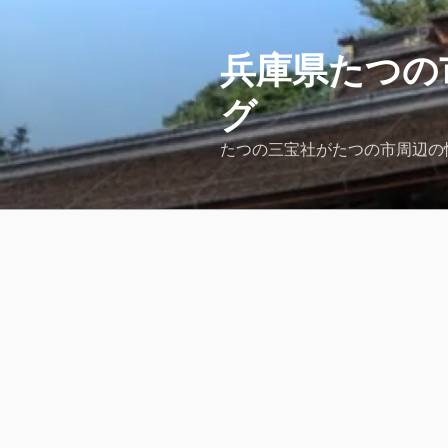
コ
ン
テ
兵庫県たつの
ン
グ
ツ
へ
たつの三宝社がたつの市周辺の
ス
キ
ッ
プ