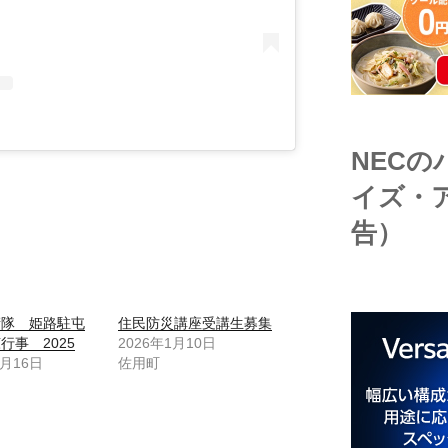
NEC
イズ・
告）
衛隊 姫路駐屯
住民防災講座受講生募集
行事 2025
2026年1月10日
7月16日
佐用町