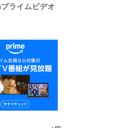
onプライムビデオ
）