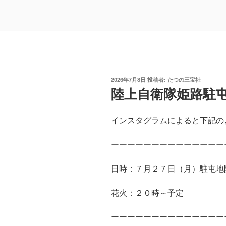
投
2026年7月8日
投稿者:
たつの三宝社
稿
陸上自衛隊姫路駐屯
日:
インスタグラムによると下記の
ーーーーーーーーーーーーーー
日時：７月２７日（月）駐屯地
花火：２０時～予定
ーーーーーーーーーーーーーー