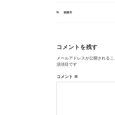
カ
姫路市
テ
ゴ
リ
ー
コメントを残す
メールアドレスが公開されるこ
須項目です
コメント
※