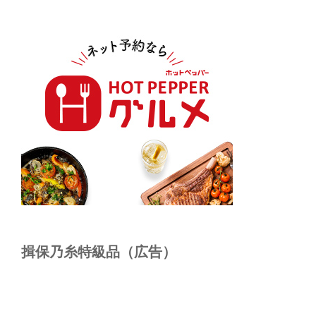
揖保乃糸特級品（広告）