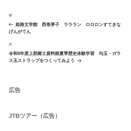
投
前
前
稿
の
姫路文学館 西巻茅子 ラララン ロロロンすてきな
ナ
投
げんがてん
ビ
稿
ゲ
次
次
の
ー
令和8年度上郡郷土資料館夏季歴史体験学習 勾玉・ガラ
投
シ
ス玉ストラップをつくってみよう
稿
ョ
ン
広告
JTBツアー（広告）