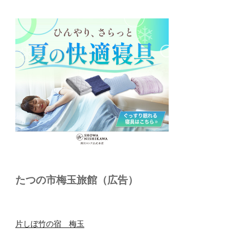
たつの市梅玉旅館（広告）
片しぼ竹の宿 梅玉