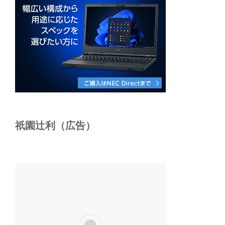
祇園辻利（広告）