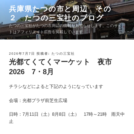
コ
兵庫県たつの市と周辺 その
ン
２ たつの三宝社のブログ
テ
ン
たつの三宝社がたつの市周辺の情報をお知らせします。このサイ
ツ
トはアフィリエイト広告を掲載しています
へ
ス
キ
投
2026年7月7日
投稿者:
たつの三宝社
稿
光都てくてくマーケット 夜市
ッ
日
プ
:
2026 7・8月
チラシなどによると下記のようになっています
会場：光都プラザ前芝生広場
日時：7月11日（土）8月8日（土） 17時～21時 雨天中
止