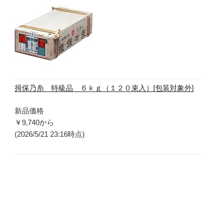
揖保乃糸 特級品 ６ｋｇ（１２０束入）[包装対象外]
新品価格
￥9,740
から
(2026/5/21 23:16時点)