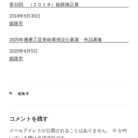
第32回 （２０１８）姫路矯正展
日付
2018年9月30日
関連理由
姫路市
2020年播磨工芸美術展併設公募展 作品募集
日付
2020年8月5日
関連理由
姫路市
カ
姫路市
テ
ゴ
リ
ー
コメントを残す
メールアドレスが公開されることはありません。
※
が付
いている欄は必須項目です