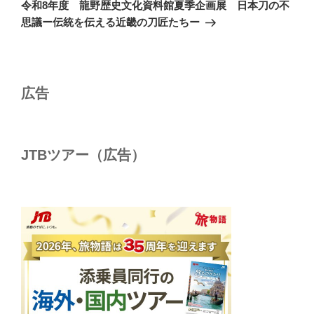
の
ー
令和8年度 龍野歴史文化資料館夏季企画展 日本刀の不
投
シ
思議ー伝統を伝える近畿の刀匠たちー
稿
ョ
ン
広告
JTBツアー（広告）