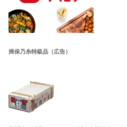
揖保乃糸特級品（広告）