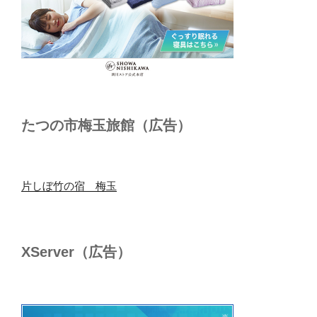
たつの市梅玉旅館（広告）
片しぼ竹の宿 梅玉
XServer（広告）