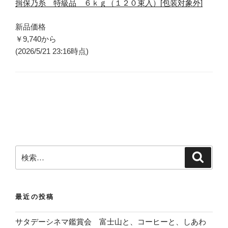
揖保乃糸 特級品 ６ｋｇ（１２０束入）[包装対象外]
新品価格
￥9,740
から
(2026/5/21 23:16時点)
検
検
索
索
:
最近の投稿
サタデーシネマ鑑賞会 富士山と、コーヒーと、しあわ