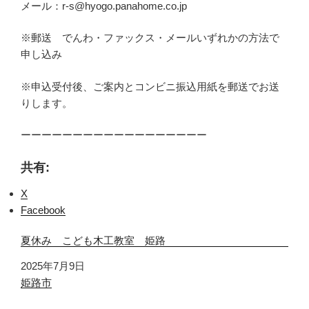
メール：r-s@hyogo.panahome.co.jp
※郵送 でんわ・ファックス・メールいずれかの方法で
申し込み
※申込受付後、ご案内とコンビニ振込用紙を郵送でお送
りします。
ーーーーーーーーーーーーーーーーーー
共有:
X
Facebook
夏休み こども木工教室 姫路
日付
2025年7月9日
関連理由
姫路市