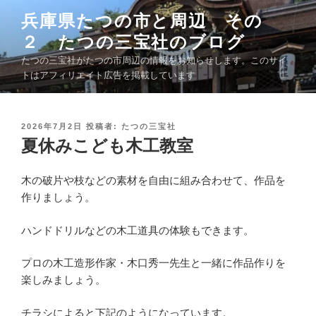
コ
兵庫県たつの市と周辺 その
ン
２ たつの三宝社のブログ
テ
ン
たつの三宝社がたつの市周辺の情報をお知らせします。このサイ
ツ
トはアフィリエイト広告を掲載しています
へ
ス
キ
投
2026年7月2日
投稿者:
たつの三宝社
稿
夏休みこども木工教室
ッ
日
プ
:
木の破片や枝などの素材を自由に組み合わせて、作品を
作りましょう。
ハンドドリルなどの木工道具の体験もできます。
プロの木工造形作家・木口秀一先生と一緒に作品作りを
楽しみましょう。
チラシによると下記のようになっています。