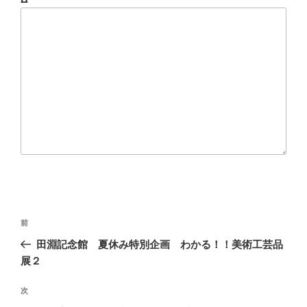
投
前
前
稿
の
田淵記念館 夏休み特別企画 わかる！！美術工芸品
ナ
投
展２
ビ
稿
ゲ
次
次