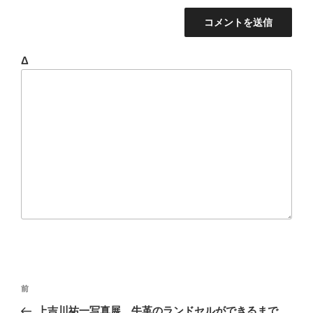
Δ
投
前
前
稿
の
上吉川祐一写真展 牛革のランドセルができるまで