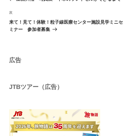
ナ
投
ビ
稿
次
次
ゲ
の
来て！見て！体験！粒子線医療センター施設見学ミニセ
投
ー
ミナー 参加者募集
稿
シ
ョ
ン
広告
JTBツアー（広告）