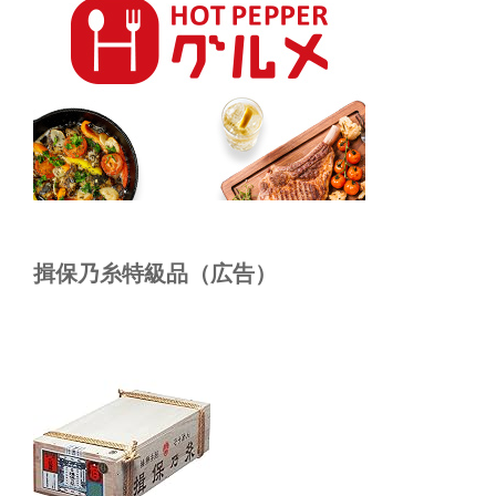
揖保乃糸特級品（広告）