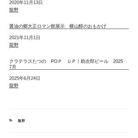
日付
2020年11月13日
関連理由
龍野
醤油の郷大正ロマン館展示 横山醇のおもかげ
日付
2021年11月1日
関連理由
龍野
クラテラスたつの PОＰ ＵＰ！助次郎ビール 2025
7月
日付
2025年6月24日
関連理由
龍野
カ
龍野
テ
ゴ
リ