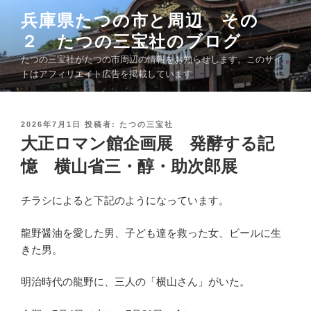
コ
兵庫県たつの市と周辺 その
ン
２ たつの三宝社のブログ
テ
ン
たつの三宝社がたつの市周辺の情報をお知らせします。このサイ
ツ
トはアフィリエイト広告を掲載しています
へ
ス
キ
投
2026年7月1日
投稿者:
たつの三宝社
稿
大正ロマン館企画展 発酵する記
ッ
日
プ
:
憶 横山省三・醇・助次郎展
チラシによると下記のようになっています。
龍野醤油を愛した男、子ども達を救った女、ビールに生
きた男。
明治時代の龍野に、三人の「横山さん」がいた。