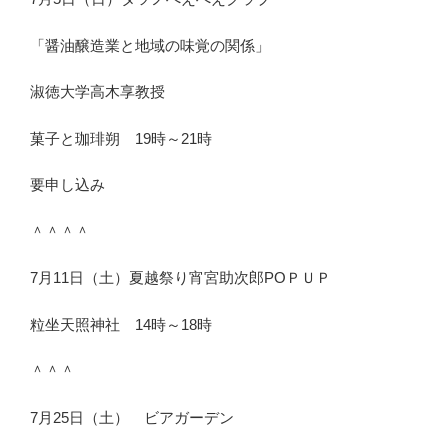
「醤油醸造業と地域の味覚の関係」
淑徳大学高木享教授
菓子と珈琲朔 19時～21時
要申し込み
＾＾＾＾
7月11日（土）夏越祭り宵宮助次郎PОＰＵＰ
粒坐天照神社 14時～18時
＾＾＾
7月25日（土） ビアガーデン