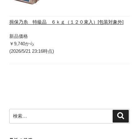
揖保乃糸 特級品 ６ｋｇ（１２０束入）[包装対象外]
新品価格
￥9,740
から
(2026/5/21 23:16時点)
検
検
索
索
: