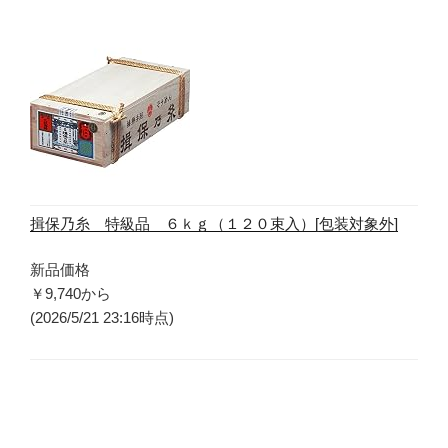
揖保乃糸 特級品 ６ｋｇ（１２０束入）[包装対象外]
新品価格
￥9,740
から
(2026/5/21 23:16時点)