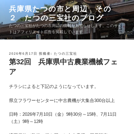
コ
兵庫県たつの市と周辺 その
ン
２ たつの三宝社のブログ
テ
ン
たつの三宝社がたつの市周辺の情報をお知らせします。このサイ
ツ
トはアフィリエイト広告を掲載しています
へ
ス
キ
投
2026年6月17日
投稿者:
たつの三宝社
稿
第32回 兵庫県中古農業機械フェ
ッ
日
プ
:
ア
チラシによると下記のようになっています。
県立フラワーセンターに中古農機が大集合300台以上
日時：2026年7月10日（金）9時30分～15時、7月11日
（土）9時～12時