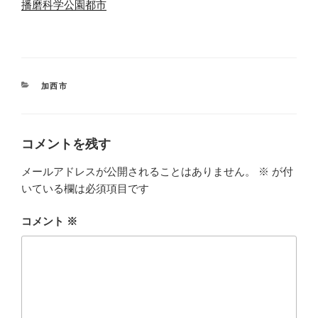
関連理由
播磨科学公園都市
カ
加西市
テ
ゴ
リ
ー
コメントを残す
メールアドレスが公開されることはありません。
※
が付
いている欄は必須項目です
コメント
※