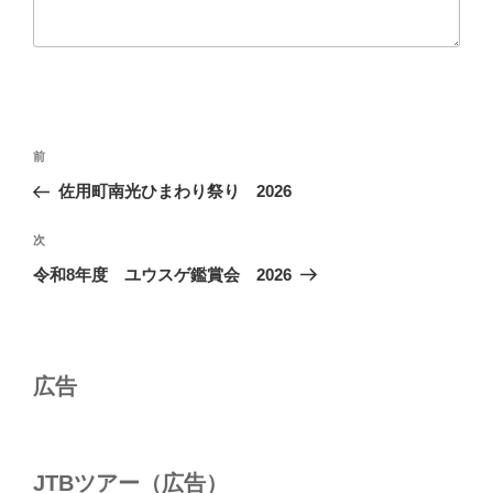
投
前
前
稿
の
佐用町南光ひまわり祭り 2026
ナ
投
ビ
稿
次
次
ゲ
の
令和8年度 ユウスゲ鑑賞会 2026
投
ー
稿
シ
ョ
広告
ン
JTBツアー（広告）