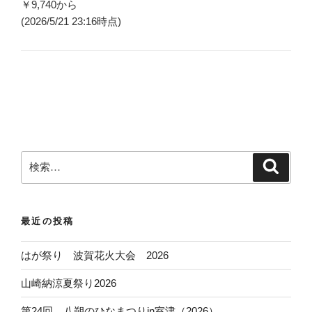
￥9,740
から
(2026/5/21 23:16時点)
検
検
索
索
:
最近の投稿
はが祭り 波賀花火大会 2026
山崎納涼夏祭り2026
第24回 八朔のひなまつりin室津（2026）