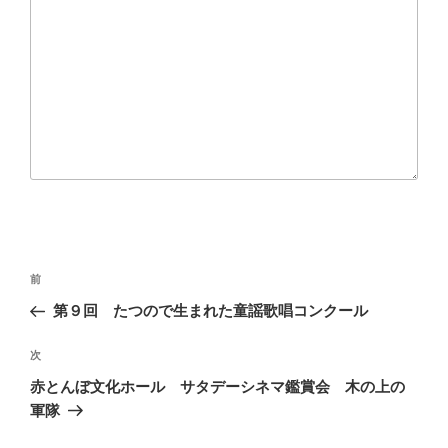
投
前
前
稿
の
第９回 たつので生まれた童謡歌唱コンクール
ナ
投
ビ
稿
次
次
ゲ
の
赤とんぼ文化ホール サタデーシネマ鑑賞会 木の上の
投
ー
軍隊
稿
シ