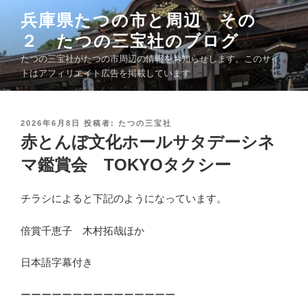
コ
兵庫県たつの市と周辺 その
ン
２ たつの三宝社のブログ
テ
ン
たつの三宝社がたつの市周辺の情報をお知らせします。このサイ
ツ
トはアフィリエイト広告を掲載しています
へ
ス
キ
投
2026年6月8日
投稿者:
たつの三宝社
稿
赤とんぼ文化ホールサタデーシネ
ッ
日
プ
:
マ鑑賞会 TОKYОタクシー
チラシによると下記のようになっています。
倍賞千恵子 木村拓哉ほか
日本語字幕付き
ーーーーーーーーーーーーーーー