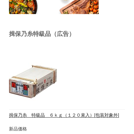
揖保乃糸特級品（広告）
揖保乃糸 特級品 ６ｋｇ（１２０束入）[包装対象外]
新品価格