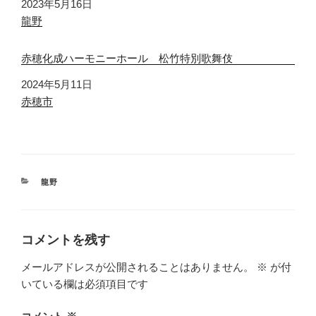
日付
2023年5月16日
関連理由
龍野
赤穂化成ハーモニーホール 松竹特別歌舞伎
日付
2024年5月11日
関連理由
赤穂市
カ
龍野
テ
ゴ
リ
ー
コメントを残す
メールアドレスが公開されることはありません。
※
が付
いている欄は必須項目です