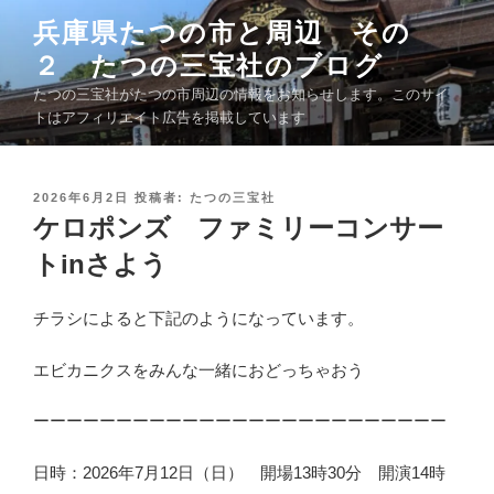
コ
兵庫県たつの市と周辺 その
ン
２ たつの三宝社のブログ
テ
ン
たつの三宝社がたつの市周辺の情報をお知らせします。このサイ
ツ
トはアフィリエイト広告を掲載しています
へ
ス
キ
投
2026年6月2日
投稿者:
たつの三宝社
稿
ケロポンズ ファミリーコンサー
ッ
日
プ
:
トinさよう
チラシによると下記のようになっています。
エビカニクスをみんな一緒におどっちゃおう
ーーーーーーーーーーーーーーーーーーーーーーーーー
日時：2026年7月12日（日） 開場13時30分 開演14時