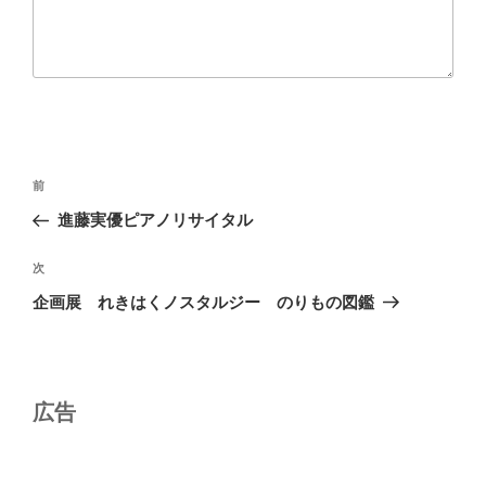
投
前
前
稿
の
進藤実優ピアノリサイタル
ナ
投
ビ
稿
次
次
ゲ
の
企画展 れきはくノスタルジー のりもの図鑑
投
ー
稿
シ
ョ
広告
ン