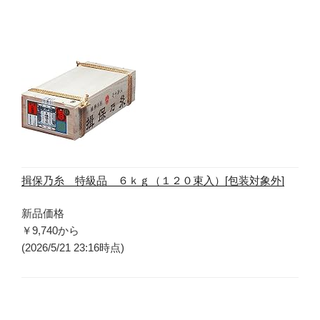
揖保乃糸 特級品 ６ｋｇ（１２０束入）[包装対象外]
新品価格
￥9,740
から
(2026/5/21 23:16時点)