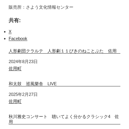
販売所：さよう文化情報センター
共有:
X
Facebook
人形劇団クラルテ 人形劇１１ぴきのねことぶた 佐用
日付
2024年8月23日
関連理由
佐用町
和太鼓 巡風樂舎 LIVE
日付
2025年2月27日
関連理由
佐用町
秋川雅史コンサート 聴いてよく分かるクラシック4 佐
用