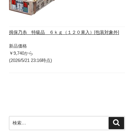
揖保乃糸 特級品 ６ｋｇ（１２０束入）[包装対象外]
新品価格
￥9,740
から
(2026/5/21 23:16時点)
検
検
索
索
: