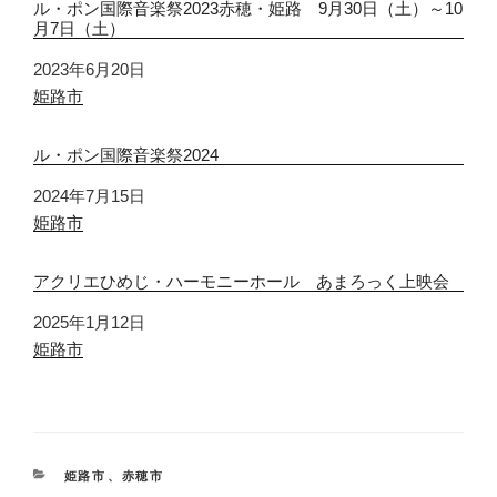
ル・ポン国際音楽祭2023赤穂・姫路 9月30日（土）～10
月7日（土）
日付
2023年6月20日
関連理由
姫路市
ル・ポン国際音楽祭2024
日付
2024年7月15日
関連理由
姫路市
アクリエひめじ・ハーモニーホール あまろっく上映会
日付
2025年1月12日
関連理由
姫路市
カ
姫路市
、
赤穂市
テ