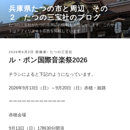
コ
兵庫県たつの市と周辺 その
ン
２ たつの三宝社のブログ
テ
ン
たつの三宝社がたつの市周辺の情報をお知らせします。このサイ
ツ
トはアフィリエイト広告を掲載しています
へ
ス
キ
投
2026年6月2日
投稿者:
たつの三宝社
稿
ル・ポン国際音楽祭2026
ッ
日
プ
:
チラシによると下記のようになっています。
2026年9月13日（日）～9月20日（日）赤穂・姫路
ーーーーーーーーーーーーー
赤穂会場
9月13日（日）17時30分開演