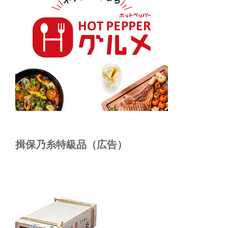
揖保乃糸特級品（広告）