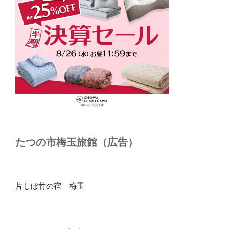
たつの市梅玉旅館（広告）
片しぼ竹の宿 梅玉