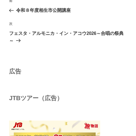
前
前
稿
の
令和８年度相生市公開講座
ナ
投
ビ
稿
次
次
ゲ
の
フェスタ・アルモニカ・イン・アコウ2026～合唱の祭典
投
ー
～
稿
シ
ョ
ン
広告
JTBツアー（広告）