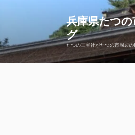
コ
ン
テ
兵庫県たつの
ン
グ
ツ
へ
たつの三宝社がたつの市周辺の
ス
キ
ッ
プ