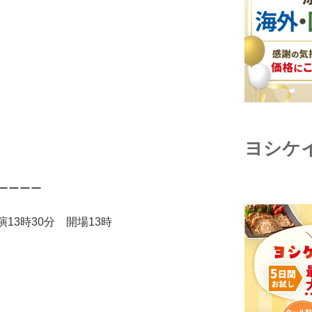
ヨシケ
ーーーー
演13時30分 開場13時