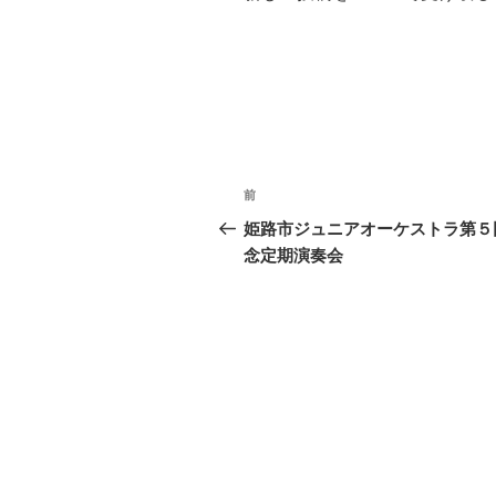
投
前
前
稿
の
姫路市ジュニアオーケストラ第５
投
念定期演奏会
ナ
稿
ビ
ゲ
ー
シ
ョ