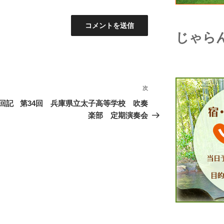
じゃら
次
次
の
回記
第34回 兵庫県立太子高等学校 吹奏
投
楽部 定期演奏会
稿