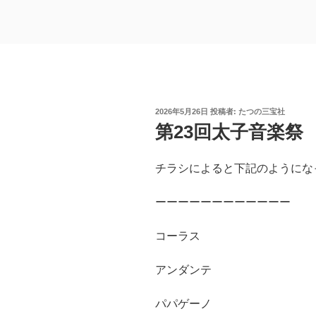
投
2026年5月26日
投稿者:
たつの三宝社
稿
第23回太子音楽祭
日:
チラシによると下記のようにな
ーーーーーーーーーーーー
コーラス
アンダンテ
パパゲーノ