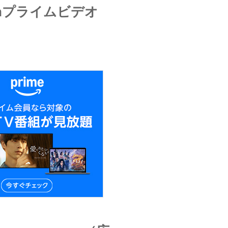
onプライムビデオ
）