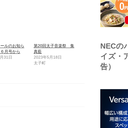
NEC
ホールのお知ら
第20回太子音楽祭 集
報６月号から
真藍
イズ・
5月31日
2023年5月18日
太子町
告）