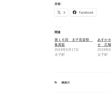
共有:
X
Facebook
関連
第１６回 太子音楽祭
あすか
集真藍
せ 広
2019年5月17日
2019年
太子町
太子町
カ
揖保川
テ
ゴ
リ
ー