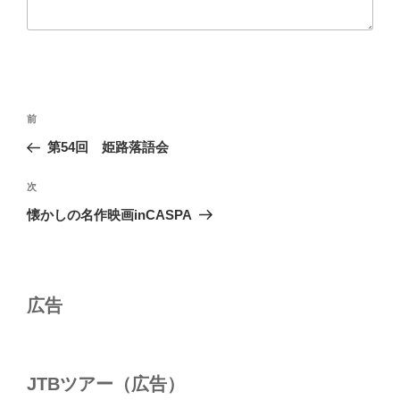
投
前
前
稿
の
第54回 姫路落語会
ナ
投
ビ
稿
次
次
ゲ
の
懐かしの名作映画inCASPA
投
ー
稿
シ
ョ
広告
ン
JTBツアー（広告）