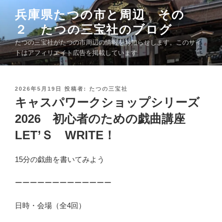
コ
兵庫県たつの市と周辺 その
ン
２ たつの三宝社のブログ
テ
ン
たつの三宝社がたつの市周辺の情報をお知らせします。このサイ
ツ
トはアフィリエイト広告を掲載しています
へ
ス
キ
投
2026年5月19日
投稿者:
たつの三宝社
稿
キャスパワークショップシリーズ
ッ
日
プ
:
2026 初心者のための戯曲講座
LET’Ｓ WRITE！
15分の戯曲を書いてみよう
ーーーーーーーーーーーーー
日時・会場（全4回）