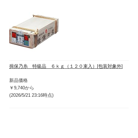
揖保乃糸 特級品 ６ｋｇ（１２０束入）[包装対象外]
新品価格
￥9,740
から
(2026/5/21 23:16時点)