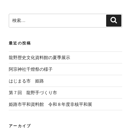
検
検
索
索
:
最近の投稿
龍野歴史文化資料館の夏季展示
阿宗神社千燈祭の様子
はじまる市 姫路
第７回 龍野手づくり市
姫路市平和資料館 令和８年度非核平和展
アーカイブ