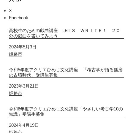
X
Facebook
高校生のための戯曲講座 LET’Ｓ ＷＲＩＴＥ！ ２０
分の戯曲を書いてみよう
日付
2024年5月3日
関連理由
姫路市
令和5年度アクリエひめじ文化講座 「考古学が語る播磨
の古墳時代」受講生募集
日付
2023年3月21日
関連理由
姫路市
令和6年度アクリエひめじ文化講座「やさしい考古学10の
知識」受講生募集
日付
2024年4月19日
関連理由
姫路市