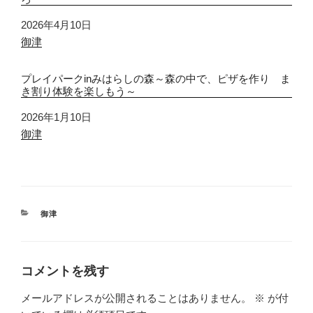
日付
2026年4月10日
関連理由
御津
プレイパークinみはらしの森～森の中で、ピザを作り ま
き割り体験を楽しもう～
日付
2026年1月10日
関連理由
御津
カ
御津
テ
ゴ
リ
ー
コメントを残す
メールアドレスが公開されることはありません。
※
が付