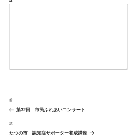
Δ
投
前
前
稿
の
第32回 市民ふれあいコンサート
ナ
投
ビ
稿
次
次
ゲ
の
たつの市 認知症サポーター養成講座