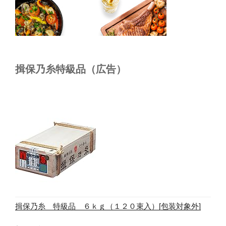
揖保乃糸特級品（広告）
揖保乃糸 特級品 ６ｋｇ（１２０束入）[包装対象外]