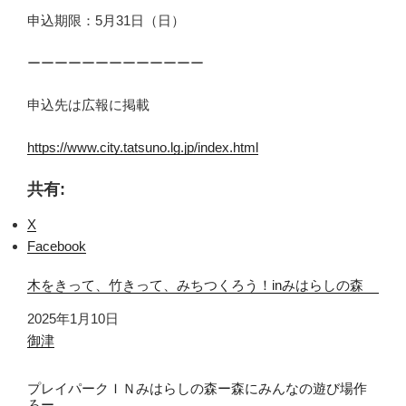
申込期限：5月31日（日）
ーーーーーーーーーーーーー
申込先は広報に掲載
https://www.city.tatsuno.lg.jp/index.html
共有:
X
Facebook
木をきって、竹きって、みちつくろう！inみはらしの森
日付
2025年1月10日
関連理由
御津
プレイパークＩＮみはらしの森ー森にみんなの遊び場作
ろー