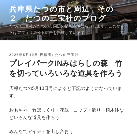
コ
兵庫県たつの市と周辺 その
ン
２ たつの三宝社のブログ
テ
ン
たつの三宝社がたつの市周辺の情報をお知らせします。このサイ
ツ
トはアフィリエイト広告を掲載しています
へ
ス
キ
投
2026年5月10日
投稿者:
たつの三宝社
稿
プレイパークINみはらしの森 竹
ッ
日
プ
:
を切っていろいろな道具を作ろう
広報たつの5月10日号によると下記のようになっていま
す。
おもちゃ・竹ぼっくり・花瓶・コップ・飾り・植木鉢な
どいろんな道具を作ろう
みんなでアイデアを出し合おう