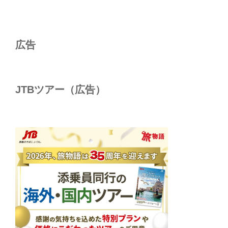
投
ー
稿
シ
ョ
広告
ン
JTBツアー（広告）