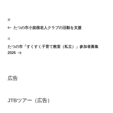
投
前
前
稿
の
たつの市小規模老人クラブの活動を支援
ナ
投
ビ
稿
次
次
ゲ
の
たつの市「すくすく子育て教室（私立）」参加者募集
投
ー
2026
稿
シ
ョ
ン
広告
JTBツアー（広告）