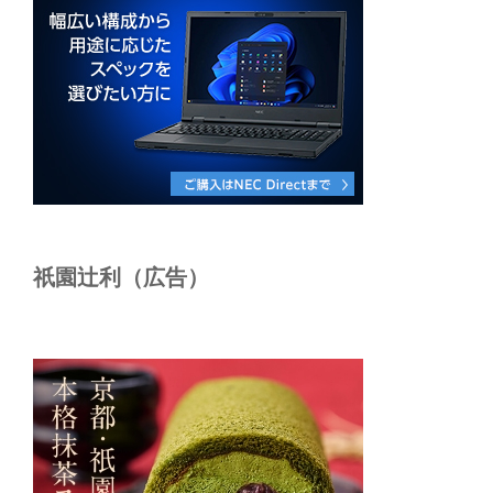
祇園辻利（広告）