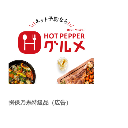
揖保乃糸特級品（広告）