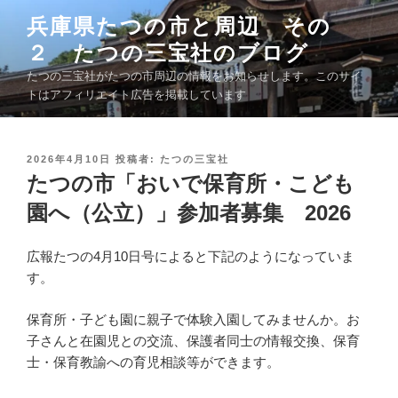
コ
兵庫県たつの市と周辺 その
ン
２ たつの三宝社のブログ
テ
ン
たつの三宝社がたつの市周辺の情報をお知らせします。このサイ
ツ
トはアフィリエイト広告を掲載しています
へ
ス
キ
投
2026年4月10日
投稿者:
たつの三宝社
稿
たつの市「おいで保育所・こども
ッ
日
プ
:
園へ（公立）」参加者募集 2026
広報たつの4月10日号によると下記のようになっていま
す。
保育所・子ども園に親子で体験入園してみませんか。お
子さんと在園児との交流、保護者同士の情報交換、保育
士・保育教諭への育児相談等ができます。