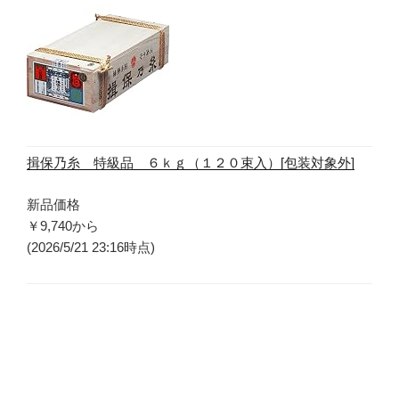
揖保乃糸 特級品 ６ｋｇ（１２０束入）[包装対象外]
新品価格
￥9,740
から
(2026/5/21 23:16時点)