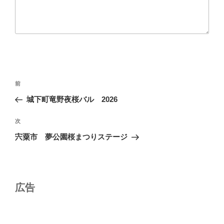
投
前
前
稿
の
城下町竜野夜桜バル 2026
ナ
投
ビ
稿
次
次
ゲ
の
宍粟市 夢公園桜まつりステージ
投
ー
稿
シ
ョ
広告
ン