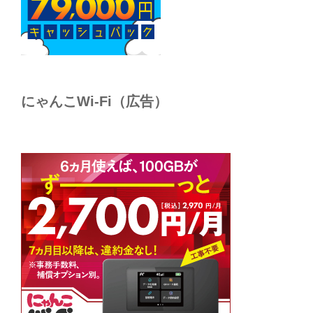
にゃんこWi-Fi（広告）