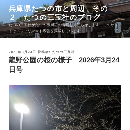
コ
兵庫県たつの市と周辺 その
ン
２ たつの三宝社のブログ
テ
ン
たつの三宝社がたつの市周辺の情報をお知らせします。このサイ
ツ
トはアフィリエイト広告を掲載しています
へ
ス
キ
投
2026年3月24日
投稿者:
たつの三宝社
稿
龍野公園の桜の様子 2026年3月24
ッ
日
プ
:
日号