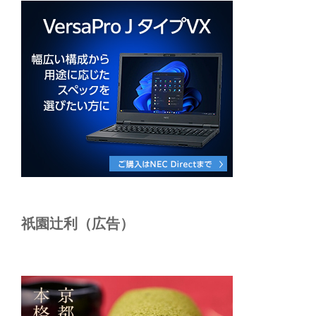
祇園辻利（広告）