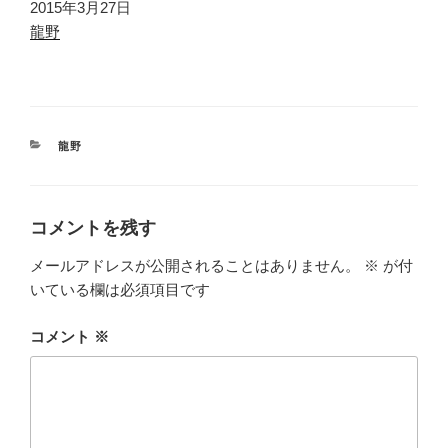
日付
2015年3月27日
関連理由
龍野
カ
龍野
テ
ゴ
リ
ー
コメントを残す
メールアドレスが公開されることはありません。
※
が付
いている欄は必須項目です
コメント
※