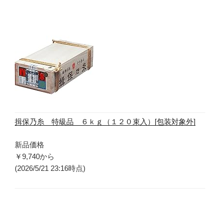
揖保乃糸 特級品 ６ｋｇ（１２０束入）[包装対象外]
新品価格
￥9,740
から
(2026/5/21 23:16時点)