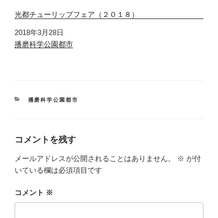
光都チューリップフェア（２０１８）
日付
2018年3月28日
関連理由
播磨科学公園都市
カ
播磨科学公園都市
テ
ゴ
リ
ー
コメントを残す
メールアドレスが公開されることはありません。
※
が付
いている欄は必須項目です
コメント
※