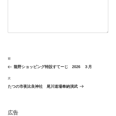
投
前
前
稿
の
龍野ショッピング特設すてーじ 2026 ３月
ナ
投
ビ
稿
次
次
ゲ
の
たつの市夜比良神社 尾川道場奉納演武
投
ー
稿
シ
ョ
広告
ン