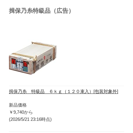
揖保乃糸特級品（広告）
揖保乃糸 特級品 ６ｋｇ（１２０束入）[包装対象外]
新品価格
￥9,740
から
(2026/5/21 23:16時点)