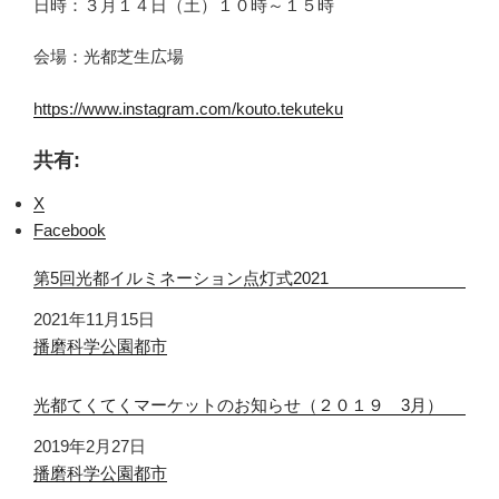
日時：３月１４日（土）１０時～１５時
会場：光都芝生広場
https://www.instagram.com/kouto.tekuteku
共有:
X
Facebook
第5回光都イルミネーション点灯式2021
日付
2021年11月15日
関連理由
播磨科学公園都市
光都てくてくマーケットのお知らせ（２０１９ 3月）
日付
2019年2月27日
関連理由
播磨科学公園都市