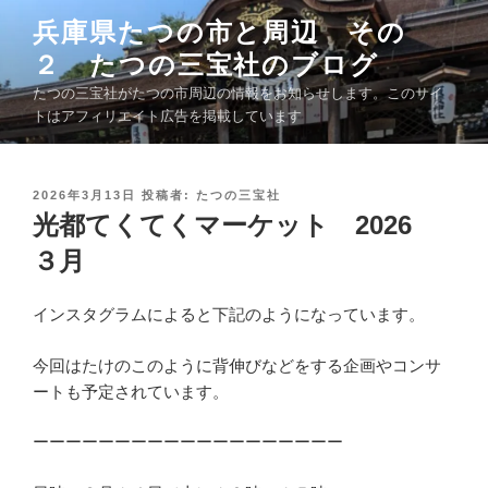
コ
兵庫県たつの市と周辺 その
ン
２ たつの三宝社のブログ
テ
ン
たつの三宝社がたつの市周辺の情報をお知らせします。このサイ
ツ
トはアフィリエイト広告を掲載しています
へ
ス
キ
投
2026年3月13日
投稿者:
たつの三宝社
稿
光都てくてくマーケット 2026
ッ
日
プ
:
３月
インスタグラムによると下記のようになっています。
今回はたけのこのように背伸びなどをする企画やコンサ
ートも予定されています。
ーーーーーーーーーーーーーーーーーーー