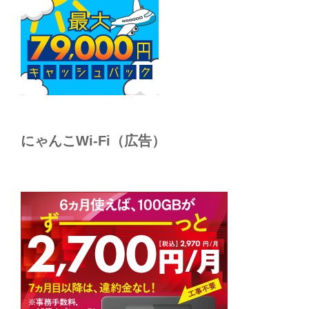
にゃんこWi-Fi（広告）