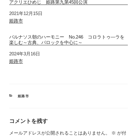
アクリエひめじ 姫路第九第45回公演
日付
2021年12月15日
関連理由
姫路市
パルナソス朝のハーモニー No.246 コロラトゥ―ラを
楽しむ～古典、バロックを中心に～
日付
2024年3月16日
関連理由
姫路市
カ
姫路市
テ
ゴ
リ
ー
コメントを残す
メールアドレスが公開されることはありません。
※
が付