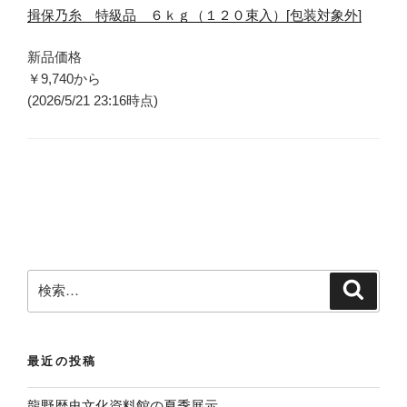
揖保乃糸 特級品 ６ｋｇ（１２０束入）[包装対象外]
新品価格
￥9,740
から
(2026/5/21 23:16時点)
検
検
索
索
:
最近の投稿
龍野歴史文化資料館の夏季展示