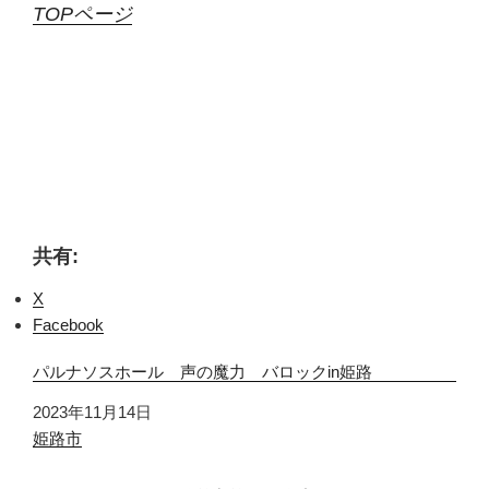
TOPページ
共有:
X
Facebook
パルナソスホール 声の魔力 バロックin姫路
日付
2023年11月14日
関連理由
姫路市