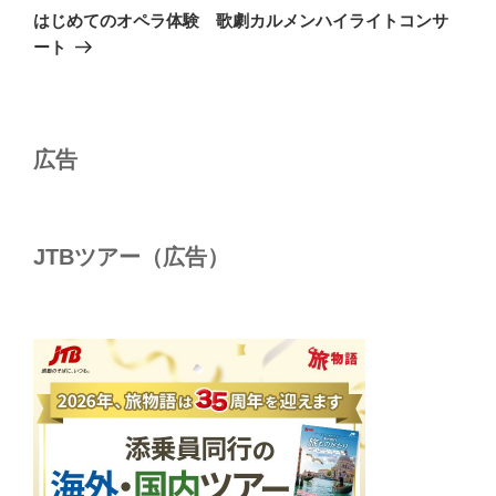
の
ー
はじめてのオペラ体験 歌劇カルメンハイライトコンサ
投
シ
ート
稿
ョ
ン
広告
JTBツアー（広告）