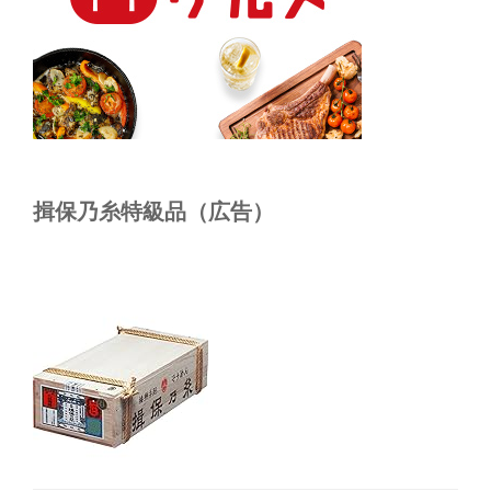
揖保乃糸特級品（広告）