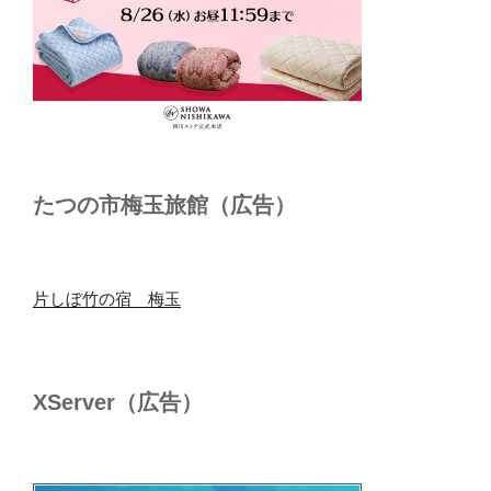
たつの市梅玉旅館（広告）
片しぼ竹の宿 梅玉
XServer（広告）