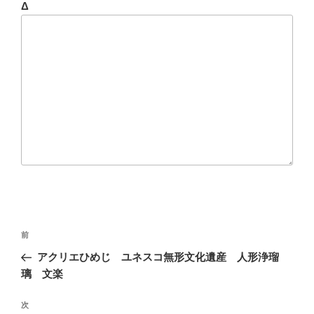
Δ
投
前
前
稿
の
アクリエひめじ ユネスコ無形文化遺産 人形浄瑠
ナ
投
璃 文楽
ビ
稿
ゲ
次
次