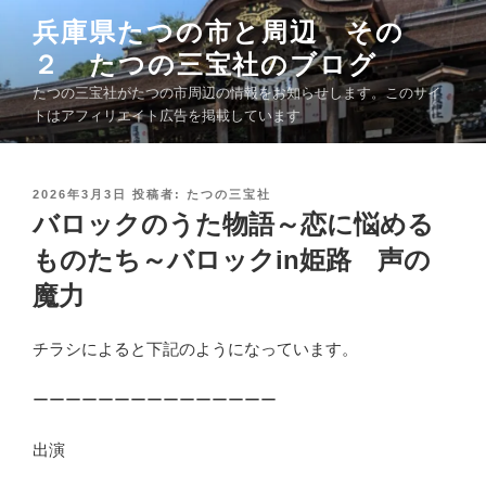
コ
兵庫県たつの市と周辺 その
ン
２ たつの三宝社のブログ
テ
ン
たつの三宝社がたつの市周辺の情報をお知らせします。このサイ
ツ
トはアフィリエイト広告を掲載しています
へ
ス
キ
投
2026年3月3日
投稿者:
たつの三宝社
稿
バロックのうた物語～恋に悩める
ッ
日
プ
:
ものたち～バロックin姫路 声の
魔力
チラシによると下記のようになっています。
ーーーーーーーーーーーーーーー
出演