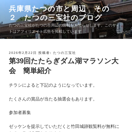
コ
兵庫県たつの市と周辺 その
ン
２ たつの三宝社のブログ
テ
ン
たつの三宝社がたつの市周辺の情報をお知らせします。このサイ
ツ
トはアフィリエイト広告を掲載しています
へ
ス
キ
投
2026年2月22日
投稿者:
たつの三宝社
稿
第39回たたらぎダム湖マラソン大
ッ
日
プ
:
会 簡単紹介
チラシによると下記のようになっています。
たくさんの賞品が当たる抽選会もあります。
参加者募集
ゼッケンを提示していただくと竹田城跡観覧料が無料に