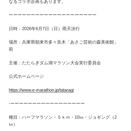
なるコラボ企画もあります。
ーーーーーーーーーーーーーーーーーーーー
日時：2026年6月7日（日）雨天決行
場所：兵庫県朝来市多々良木「あさご芸術の森美術館」
前
主催：たたらぎダム湖マラソン大会実行委員会
公式ホームページ
https://www.e-marathon.jp/tataragi
-ーーーーーーーーーーーーーーーーー
種目：ハーフマラソン・５ｋｍ・10㎞・ジョギング（2
㎞）