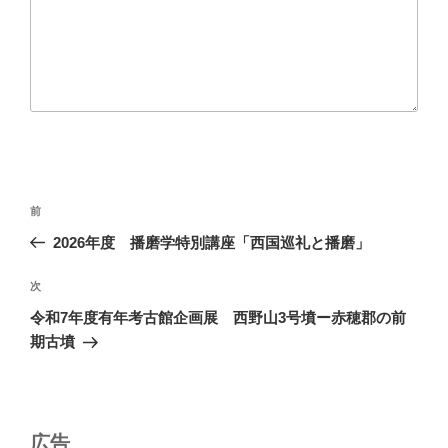
投
前
前
稿
の
2026年度 播磨学特別講座「西国巡礼と播磨」
ナ
投
ビ
稿
次
次
ゲ
の
令和7年度有年考古館企画展 西野山3号墳ー赤穂郡の前
投
ー
期古墳
稿
シ
ョ
ン
広告