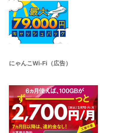
にゃんこWi-Fi（広告）