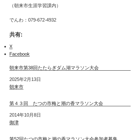
（朝来市生涯学習課内）
でんわ：079-672-4932
共有:
X
Facebook
朝来市第38回たたらぎダム湖マラソン大会
日付
2025年2月13日
関連理由
朝来市
第４３回 たつの市梅と潮の香マラソン大会
日付
2014年10月8日
関連理由
御津
第52回たつの市梅と潮の香マラソン大会参加者募集