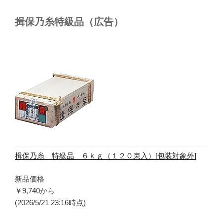
揖保乃糸特級品（広告）
揖保乃糸 特級品 ６ｋｇ（１２０束入）[包装対象外]
新品価格
￥9,740
から
(2026/5/21 23:16時点)