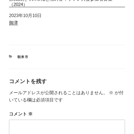
（2024）
日付
2023年10月10日
関連理由
御津
カ
朝来市
テ
ゴ
リ
ー
コメントを残す
メールアドレスが公開されることはありません。
※
が付
いている欄は必須項目です
コメント
※