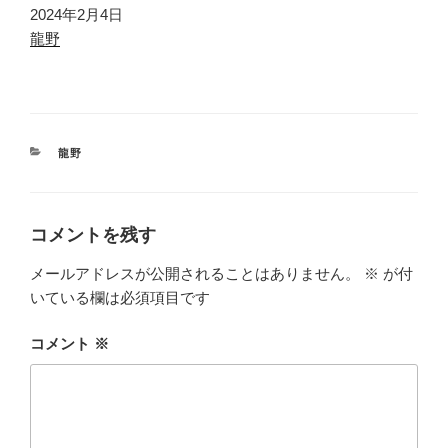
日付
2024年2月4日
関連理由
龍野
カ
龍野
テ
ゴ
リ
ー
コメントを残す
メールアドレスが公開されることはありません。
※
が付
いている欄は必須項目です
コメント
※