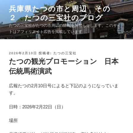
コ
兵庫県たつの市と周辺 その
ン
２ たつの三宝社のブログ
テ
ン
たつの三宝社がたつの市周辺の情報をお知らせします。このサイ
ツ
トはアフィリエイト広告を掲載しています
へ
ス
キ
投
2026年2月10日
投稿者:
たつの三宝社
稿
たつの観光プロモーション 日本
ッ
日
プ
:
伝統馬術演武
広報たつの2月10日号によると下記のようになっていま
す。
日時：2026年2月22日（日）
場所