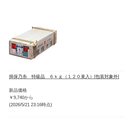
揖保乃糸 特級品 ６ｋｇ（１２０束入）[包装対象外]
新品価格
￥9,740
から
(2026/5/21 23:16時点)