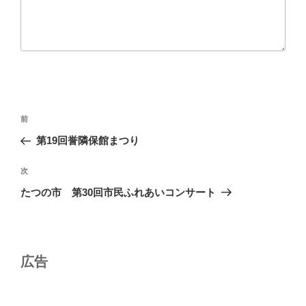
投
前
前
稿
の
第19回誉隣保館まつり
ナ
投
ビ
稿
次
次
ゲ
の
たつの市 第30回市民ふれあいコンサート
投
ー
稿
シ
ョ
広告
ン