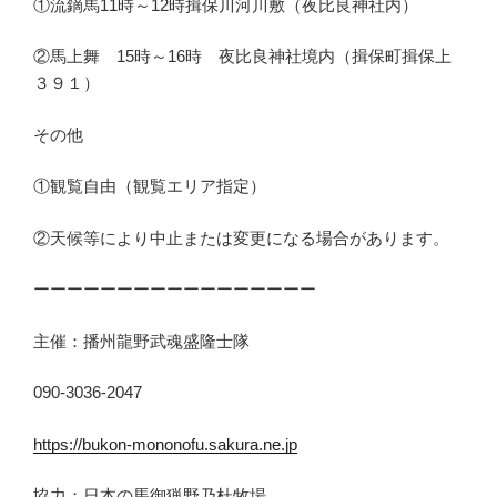
①流鏑馬11時～12時揖保川河川敷（夜比良神社内）
②馬上舞 15時～16時 夜比良神社境内（揖保町揖保上
３９１）
その他
①観覧自由（観覧エリア指定）
②天候等により中止または変更になる場合があります。
ーーーーーーーーーーーーーーーーー
主催：播州龍野武魂盛隆士隊
090-3036-2047
https://bukon-mononofu.sakura.ne.jp
協力：日本の馬御猟野乃杜牧場