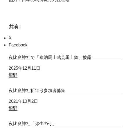
共有:
X
Facebook
夜比良神社で「奉納馬上武芸馬上舞」披露
日付
2025年12月11日
関連理由
龍野
夜比良神社祈年弓参加者募集
日付
2021年10月2日
関連理由
龍野
夜比良神社「弥生の弓」