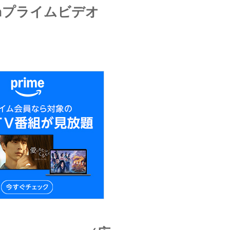
onプライムビデオ
）