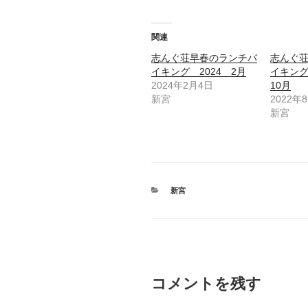
関連
志んぐ荘早春のランチバ
志んぐ
イキング 2024 2月
イキング
2024年2月4日
10月
新宮
2022年
新宮
カ
新宮
テ
ゴ
リ
ー
コメントを残す