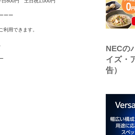
800円 土日祝1,000円
ーーー
ご利用できます。
。
NEC
イズ・
ー
告）