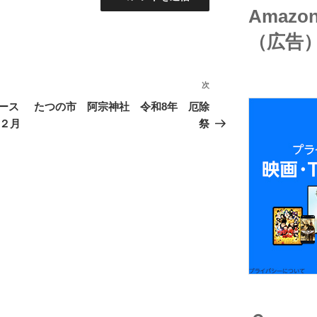
Amaz
（広告
次
次
の
ース
たつの市 阿宗神社 令和8年 厄除
投
 ２月
祭
稿