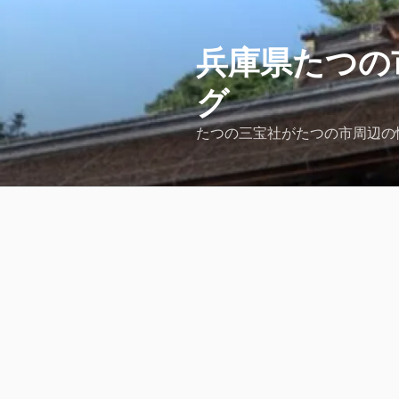
コ
ン
テ
兵庫県たつの
ン
グ
ツ
へ
たつの三宝社がたつの市周辺の
ス
キ
ッ
プ