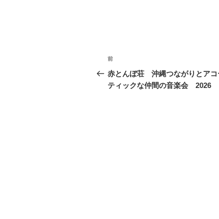
投
前
前
稿
の
赤とんぼ荘 沖縄つながりとアコ
投
ティックな仲間の音楽会 2026
ナ
稿
ビ
ゲ
ー
シ
ョ
ン