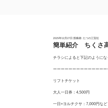
投
2025年12月27日
投稿者:
たつの三宝社
稿
簡単紹介 ちくさ高原
日:
チラシによると下記のようにな
ーーーーーーーーーーーーーー
リフトチケット
大人一日券：4,500円
一日+ヨルチクサ：7,000円など