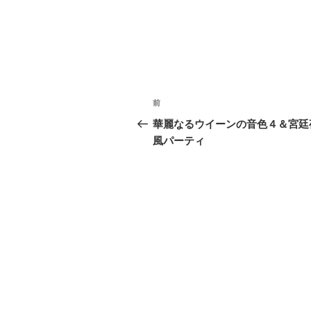
投
前
前
稿
の
華麗なるウイーンの音色４＆宮廷
投
風パーティ
ナ
稿
ビ
ゲ
ー
シ
ョ
ン