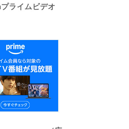
onプライムビデオ
）