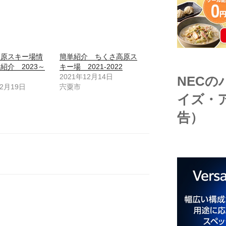
高原スキー場情
簡単紹介 ちくさ高原ス
紹介 2023～
キー場 2021-2022
2021年12月14日
NEC
12月19日
宍粟市
イズ・
告）