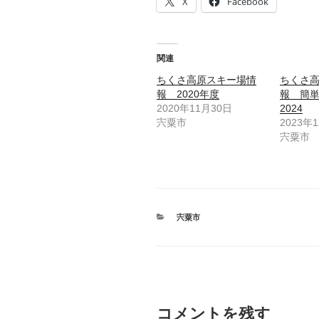
X
Facebook
関連
ちくさ高原スキー場情
ちくさ
報 2020年度
報 簡単
2020年11月30日
2024
宍粟市
2023年
宍粟市
カ
宍粟市
テ
ゴ
リ
ー
コメントを残す