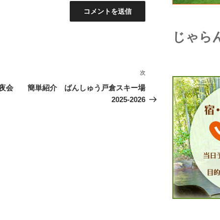
じゃら
次
次
の
夜会
簡単紹介 ばんしゅう戸倉スキー場
投
2025-2026
稿