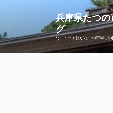
コ
ン
テ
兵庫県たつの
ン
グ
ツ
へ
たつの三宝社がたつの市周辺の
ス
キ
ッ
プ