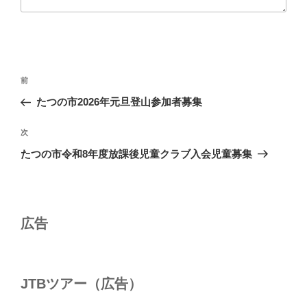
投
前
前
稿
の
たつの市2026年元旦登山参加者募集
ナ
投
ビ
稿
次
次
ゲ
の
たつの市令和8年度放課後児童クラブ入会児童募集
投
ー
稿
シ
ョ
広告
ン
JTBツアー（広告）