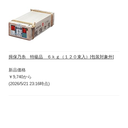
揖保乃糸 特級品 ６ｋｇ（１２０束入）[包装対象外]
新品価格
￥9,740
から
(2026/5/21 23:16時点)