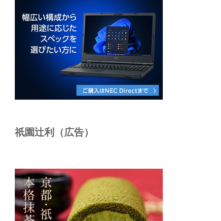
祇園辻利（広告）