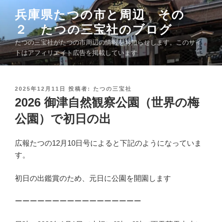
コ
兵庫県たつの市と周辺 その
ン
２ たつの三宝社のブログ
テ
ン
たつの三宝社がたつの市周辺の情報をお知らせします。このサイ
ツ
トはアフィリエイト広告を掲載しています
へ
ス
キ
投
2025年12月11日
投稿者:
たつの三宝社
稿
2026 御津自然観察公園（世界の梅
ッ
日
プ
:
公園）で初日の出
広報たつの12月10日号によると下記のようになっていま
す。
初日の出鑑賞のため、元日に公園を開園します
ーーーーーーーーーーーーーーーーー