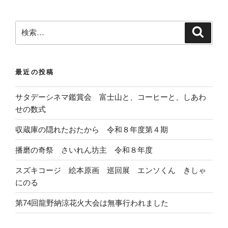
検
検
索
索
:
最近の投稿
サタデーシネマ鑑賞会 富士山と、コーヒーと、しあわ
せの数式
収蔵庫の隠れたおたから 令和８年度第４期
播磨の奇祭 さいれん坊主 令和８年度
スズキコージ 絵本原画 巡回展 エンソくん きしゃ
にのる
第74回龍野納涼花火大会は無事行われました