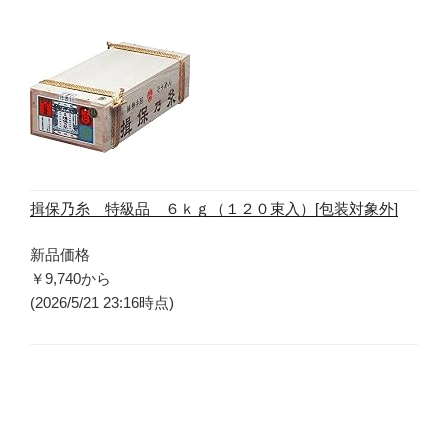
揖保乃糸 特級品 ６ｋｇ（１２０束入）[包装対象外]
新品価格
￥9,740
から
(2026/5/21 23:16時点)