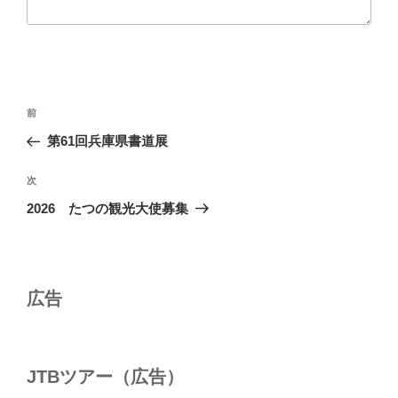
投
前
前
稿
の
第61回兵庫県書道展
ナ
投
ビ
稿
次
次
ゲ
の
2026 たつの観光大使募集
投
ー
稿
シ
ョ
広告
ン
JTBツアー（広告）