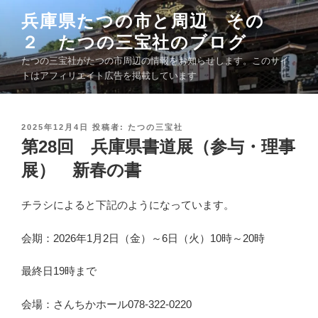
コ
兵庫県たつの市と周辺 その
ン
２ たつの三宝社のブログ
テ
ン
たつの三宝社がたつの市周辺の情報をお知らせします。このサイ
ツ
トはアフィリエイト広告を掲載しています
へ
ス
キ
投
2025年12月4日
投稿者:
たつの三宝社
稿
第28回 兵庫県書道展（参与・理事
ッ
日
プ
:
展） 新春の書
チラシによると下記のようになっています。
会期：2026年1月2日（金）～6日（火）10時～20時
最終日19時まで
会場：さんちかホール078-322-0220