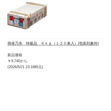
揖保乃糸 特級品 ６ｋｇ（１２０束入）[包装対象外]
新品価格
￥9,740
から
(2026/5/21 23:16時点)