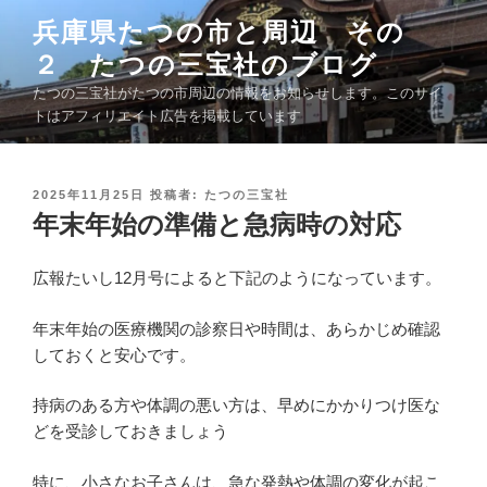
コ
兵庫県たつの市と周辺 その
ン
２ たつの三宝社のブログ
テ
ン
たつの三宝社がたつの市周辺の情報をお知らせします。このサイ
ツ
トはアフィリエイト広告を掲載しています
へ
ス
キ
投
2025年11月25日
投稿者:
たつの三宝社
稿
年末年始の準備と急病時の対応
ッ
日
プ
:
広報たいし12月号によると下記のようになっています。
年末年始の医療機関の診察日や時間は、あらかじめ確認
しておくと安心です。
持病のある方や体調の悪い方は、早めにかかりつけ医な
どを受診しておきましょう
特に、小さなお子さんは、急な発熱や体調の変化が起こ