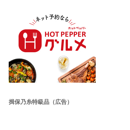
揖保乃糸特級品（広告）