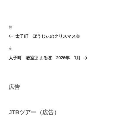
投
前
前
稿
の
太子町 ぼうじぃのクリスマス会
ナ
投
ビ
稿
次
次
ゲ
の
太子町 教室ままるぽ 2026年 1月
投
ー
稿
シ
ョ
広告
ン
JTBツアー（広告）