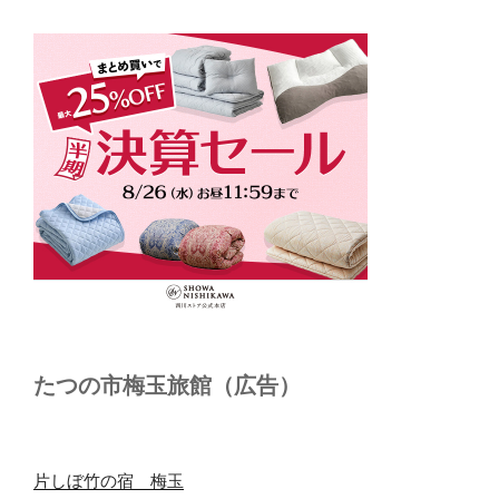
たつの市梅玉旅館（広告）
片しぼ竹の宿 梅玉