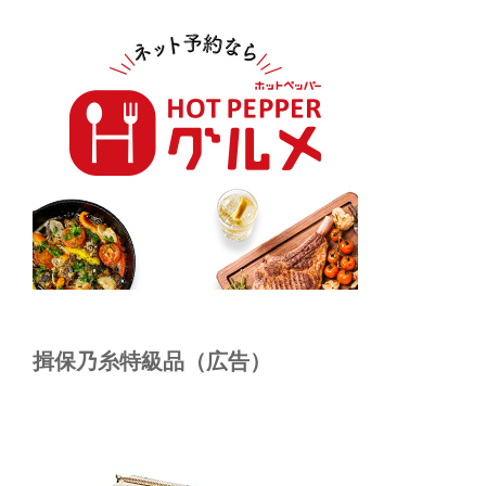
揖保乃糸特級品（広告）