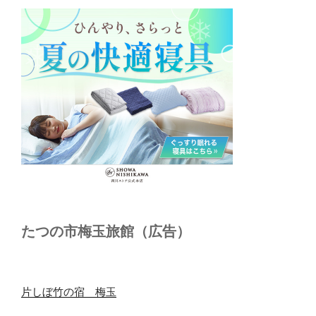
たつの市梅玉旅館（広告）
片しぼ竹の宿 梅玉