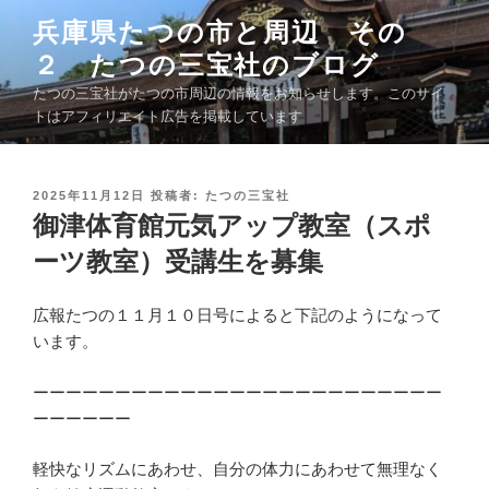
コ
兵庫県たつの市と周辺 その
ン
２ たつの三宝社のブログ
テ
ン
たつの三宝社がたつの市周辺の情報をお知らせします。このサイ
ツ
トはアフィリエイト広告を掲載しています
へ
ス
キ
投
2025年11月12日
投稿者:
たつの三宝社
稿
御津体育館元気アップ教室（スポ
ッ
日
プ
:
ーツ教室）受講生を募集
広報たつの１１月１０日号によると下記のようになって
います。
ーーーーーーーーーーーーーーーーーーーーーーーーー
ーーーーーー
軽快なリズムにあわせ、自分の体力にあわせて無理なく