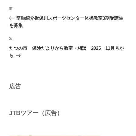
投
前
前
稿
の
簡単紹介揖保川スポーツセンター体操教室3期受講生
ナ
投
を募集
ビ
稿
ゲ
次
次
の
ー
たつの市 保険だよりから教室・相談 2025 11月号か
投
シ
ら
稿
ョ
ン
広告
JTBツアー（広告）