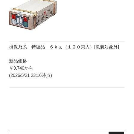
揖保乃糸 特級品 ６ｋｇ（１２０束入）[包装対象外]
新品価格
￥9,740
から
(2026/5/21 23:16時点)
検