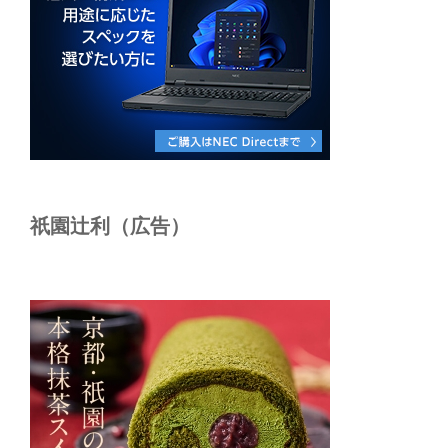
祇園辻利（広告）