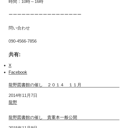
時間：10時～16時
ーーーーーーーーーーーーーーーーー
問い合わせ
090-4566-7856
共有:
X
Facebook
龍野図書館の催し ２０１４ １１月
日付
2014年11月7日
関連理由
龍野
龍野図書館の催し 貴重本一般公開
日付
2015年11月9日