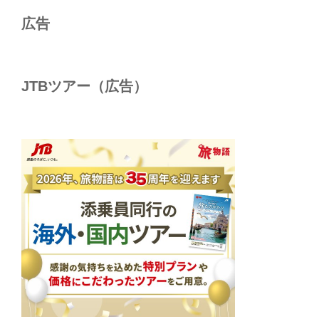
ョ
広告
ン
JTBツアー（広告）