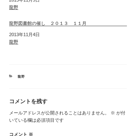
関連理由
龍野
龍野図書館の催し ２０１３ １１月
日付
2013年11月4日
関連理由
龍野
カ
龍野
テ
ゴ
リ
ー
コメントを残す
メールアドレスが公開されることはありません。
※
が付
いている欄は必須項目です
コメント
※