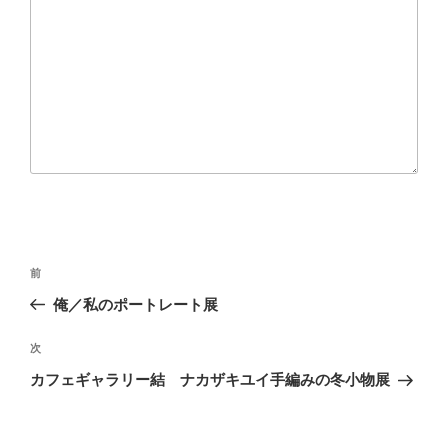
投
前
前
稿
の
俺／私のポートレート展
ナ
投
ビ
稿
次
次
ゲ
の
カフェギャラリー結 ナカザキユイ手編みの冬小物展
投
ー
稿
シ