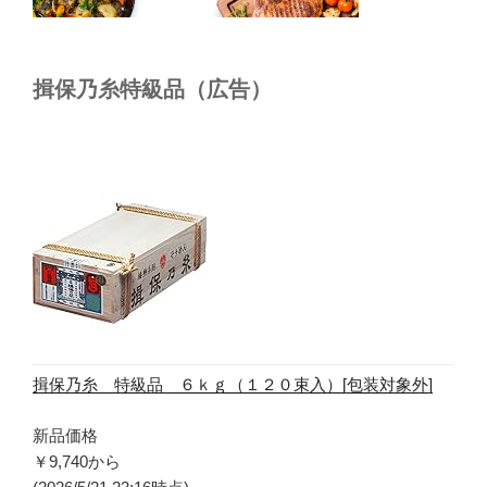
揖保乃糸特級品（広告）
揖保乃糸 特級品 ６ｋｇ（１２０束入）[包装対象外]
新品価格
￥9,740
から