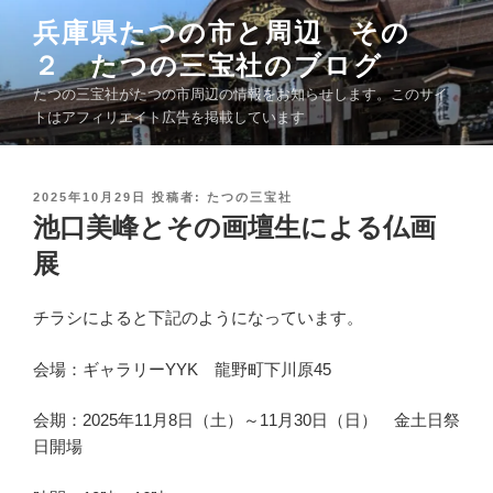
コ
兵庫県たつの市と周辺 その
ン
２ たつの三宝社のブログ
テ
ン
たつの三宝社がたつの市周辺の情報をお知らせします。このサイ
ツ
トはアフィリエイト広告を掲載しています
へ
ス
キ
投
2025年10月29日
投稿者:
たつの三宝社
稿
池口美峰とその画壇生による仏画
ッ
日
プ
:
展
チラシによると下記のようになっています。
会場：ギャラリーYYK 龍野町下川原45
会期：2025年11月8日（土）～11月30日（日） 金土日祭
日開場