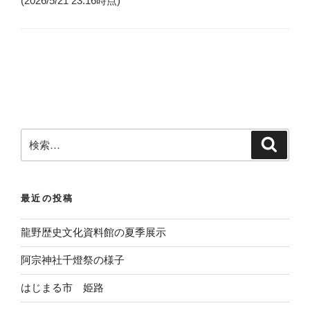
(2026/5/21 23:16時点)
検
検
索
索
:
最近の投稿
龍野歴史文化資料館の夏季展示
阿宗神社千燈祭の様子
はじまる市 姫路