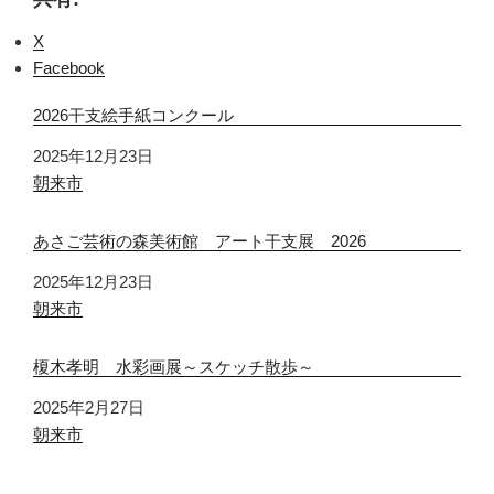
X
Facebook
2026干支絵手紙コンクール
日付
2025年12月23日
関連理由
朝来市
あさご芸術の森美術館 アート干支展 2026
日付
2025年12月23日
関連理由
朝来市
榎木孝明 水彩画展～スケッチ散歩～
日付
2025年2月27日
関連理由
朝来市