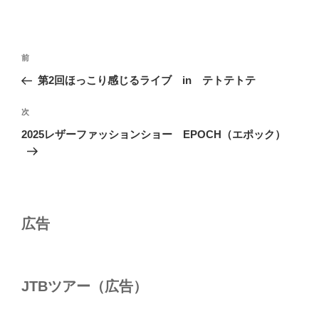
投
前
前
稿
の
第2回ほっこり感じるライブ in テトテトテ
ナ
投
ビ
稿
次
次
ゲ
の
2025レザーファッションショー EPОCH（エポック）
投
ー
稿
シ
ョ
ン
広告
JTBツアー（広告）