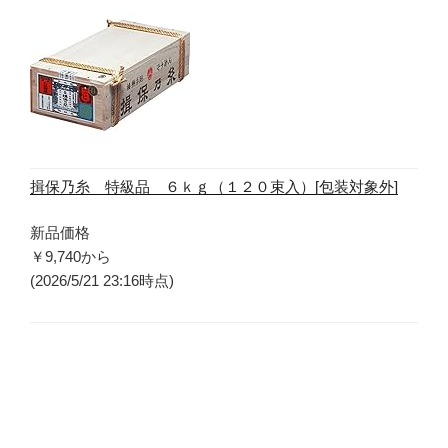
揖保乃糸 特級品 ６ｋｇ（１２０束入）[包装対象外]
新品価格
￥9,740
から
(2026/5/21 23:16時点)