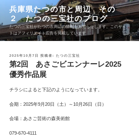
コ
兵庫県たつの市と周辺 その
ン
２ たつの三宝社のブログ
テ
ン
たつの三宝社がたつの市周辺の情報をお知らせします。このサイ
ツ
トはアフィリエイト広告を掲載しています
へ
ス
キ
投
2025年10月7日
投稿者:
たつの三宝社
稿
第2回 あさごビエンナーレ2025
ッ
日
プ
:
優秀作品展
チラシによると下記のようになっています。
会期：2025年9月20日（土）～10月26日（日）
会場：あさご芸術の森美術館
079-670-4111