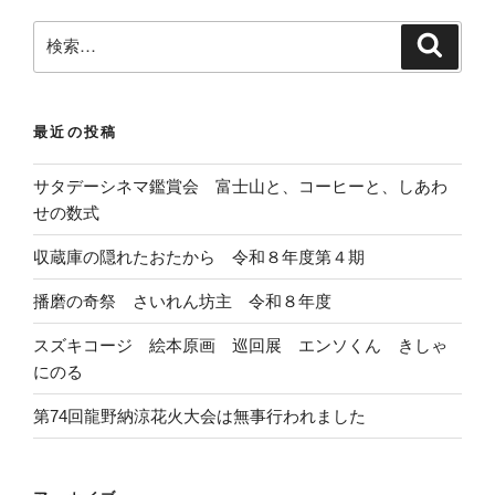
検
検
索
索
:
最近の投稿
サタデーシネマ鑑賞会 富士山と、コーヒーと、しあわ
せの数式
収蔵庫の隠れたおたから 令和８年度第４期
播磨の奇祭 さいれん坊主 令和８年度
スズキコージ 絵本原画 巡回展 エンソくん きしゃ
にのる
第74回龍野納涼花火大会は無事行われました