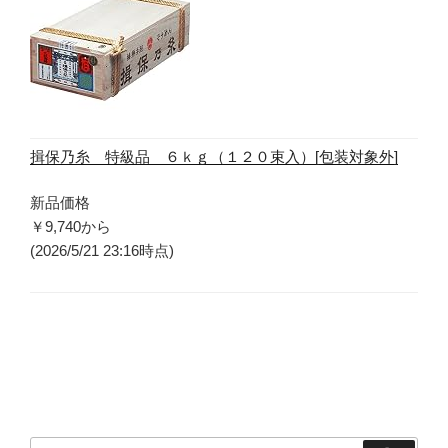
揖保乃糸 特級品 ６ｋｇ（１２０束入）[包装対象外]
新品価格
￥9,740
から
(2026/5/21 23:16時点)
検