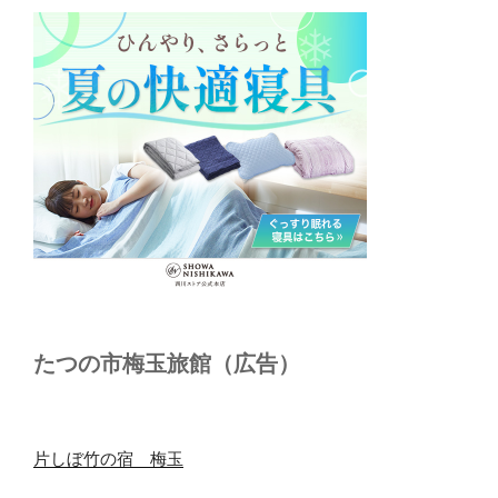
たつの市梅玉旅館（広告）
片しぼ竹の宿 梅玉