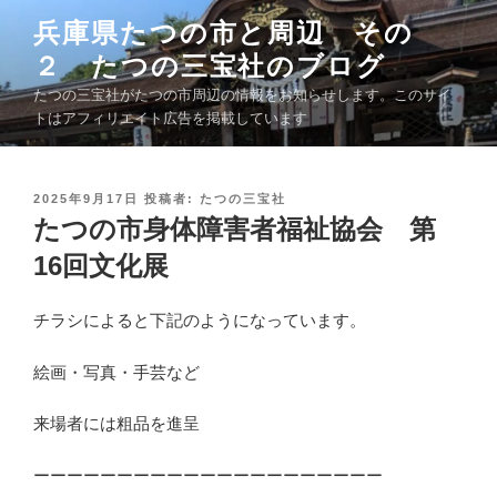
コ
兵庫県たつの市と周辺 その
ン
２ たつの三宝社のブログ
テ
ン
たつの三宝社がたつの市周辺の情報をお知らせします。このサイ
ツ
トはアフィリエイト広告を掲載しています
へ
ス
キ
投
2025年9月17日
投稿者:
たつの三宝社
稿
たつの市身体障害者福祉協会 第
ッ
日
プ
:
16回文化展
チラシによると下記のようになっています。
絵画・写真・手芸など
来場者には粗品を進呈
ーーーーーーーーーーーーーーーーーーーーー