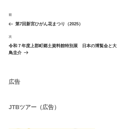
投
前
前
稿
の
第7回新宮ひがん花まつり（2025）
ナ
投
ビ
稿
次
次
ゲ
の
令和７年度上郡町郷土資料館特別展 日本の博覧会と大
投
ー
鳥圭介
稿
シ
ョ
ン
広告
JTBツアー（広告）