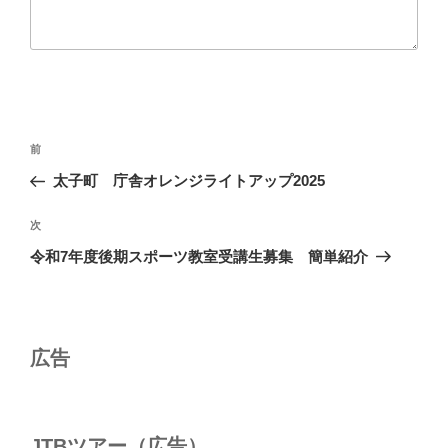
投
前
前
稿
の
太子町 庁舎オレンジライトアップ2025
ナ
投
ビ
稿
次
次
ゲ
の
令和7年度後期スポーツ教室受講生募集 簡単紹介
投
ー
稿
シ
ョ
広告
ン
JTBツアー（広告）