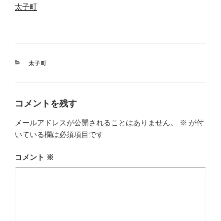
関連理由
太子町
カ
太子町
テ
ゴ
リ
ー
コメントを残す
メールアドレスが公開されることはありません。
※
が付
いている欄は必須項目です
コメント
※