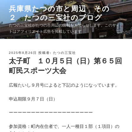
コ
兵庫県たつの市と周辺 その
ン
２ たつの三宝社のブログ
テ
ン
たつの三宝社がたつの市周辺の情報をお知らせします。このサイ
ツ
トはアフィリエイト広告を掲載しています
へ
ス
キ
投
2025年8月26日
投稿者:
たつの三宝社
稿
太子町 １０月５日（日）第６５回
ッ
日
プ
:
町民スポーツ大会
広報たいし９月号によると下記のようになっています。
申込期限９月７日（日）
ーーーーーーーーーーーーーーーーーーー
参加資格：町内在住者で、一人一種目１部（１項目）の