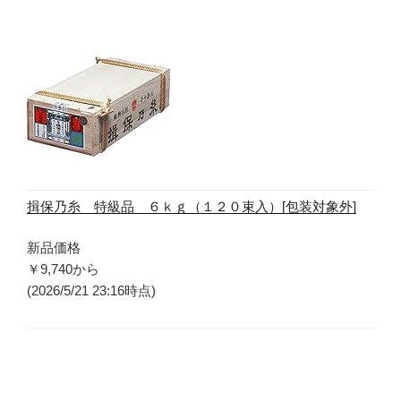
揖保乃糸 特級品 ６ｋｇ（１２０束入）[包装対象外]
新品価格
￥9,740
から
(2026/5/21 23:16時点)