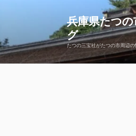
コ
ン
テ
兵庫県たつの
ン
グ
ツ
へ
たつの三宝社がたつの市周辺の
ス
キ
ッ
プ