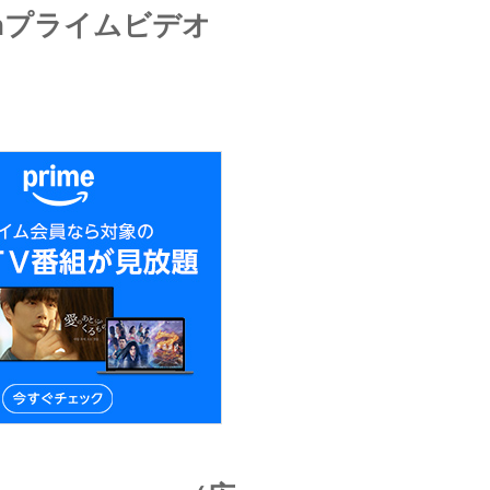
onプライムビデオ
）