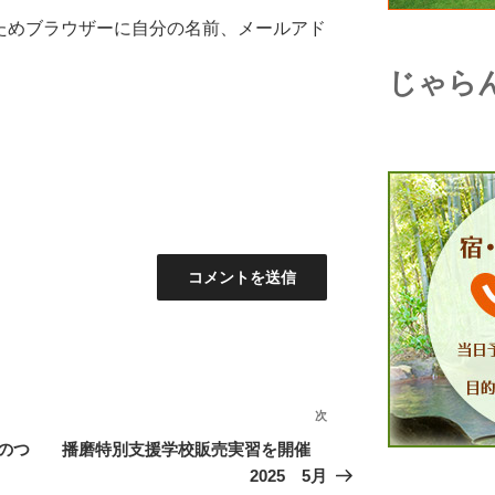
ためブラウザーに自分の名前、メールアド
じゃら
次
次
の
のつ
播磨特別支援学校販売実習を開催
投
2025 5月