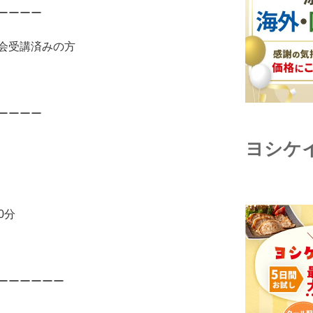
ーーーー
会受講済みの方
ーーーー
ヨシケ
0分
ーーーーーー