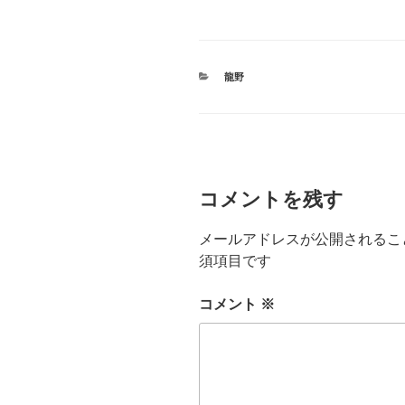
カ
龍野
テ
ゴ
リ
ー
コメントを残す
メールアドレスが公開されるこ
須項目です
コメント
※