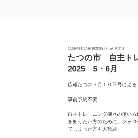
投
2025年5月10日
投稿者:
たつの三宝社
稿
たつの市 自主ト
日:
2025 5・6月
広報たつの５月１０日号による
事前予約不要
自主トレーニング機器の使い方
を知りたい方のために、フォロ
てしまった方も大歓迎