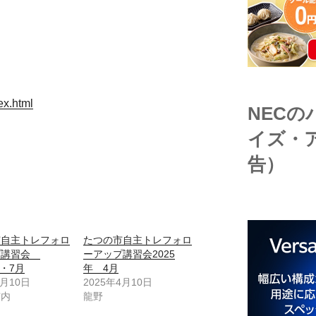
dex.html
NEC
イズ・
告）
市自主トレフォロ
たつの市自主トレフォロ
プ講習会
ーアップ講習会2025
6・7月
年 4月
6月10日
2025年4月10日
市内
龍野