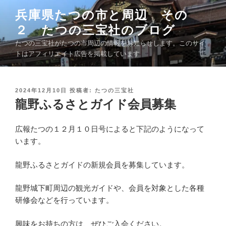
コ
兵庫県たつの市と周辺 その
ン
２ たつの三宝社のブログ
テ
ン
たつの三宝社がたつの市周辺の情報をお知らせします。このサイ
ツ
トはアフィリエイト広告を掲載しています
へ
ス
キ
投
2024年12月10日
投稿者:
たつの三宝社
稿
龍野ふるさとガイド会員募集
ッ
日
プ
:
広報たつの１２月１０日号によると下記のようになって
います。
龍野ふるさとガイドの新規会員を募集しています。
龍野城下町周辺の観光ガイドや、会員を対象とした各種
研修会などを行っています。
興味をお持ちの方は、ぜひご入会ください。