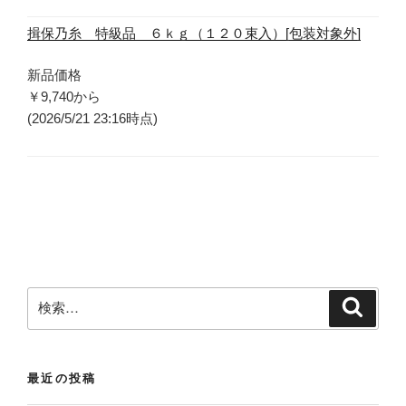
揖保乃糸 特級品 ６ｋｇ（１２０束入）[包装対象外]
新品価格
￥9,740
から
(2026/5/21 23:16時点)
検
検
索
索
:
最近の投稿