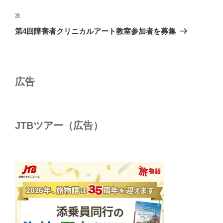
ナ
投
ビ
稿
次
次
ゲ
の
第4回障害者クリニカルアート教室参加者を募集
投
ー
稿
シ
ョ
広告
ン
JTBツアー（広告）