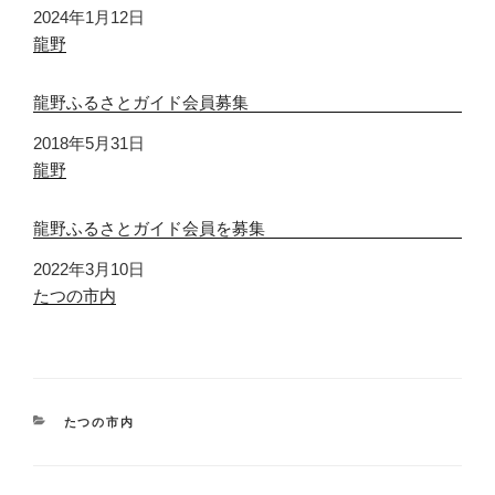
日付
2024年1月12日
関連理由
龍野
龍野ふるさとガイド会員募集
日付
2018年5月31日
関連理由
龍野
龍野ふるさとガイド会員を募集
日付
2022年3月10日
関連理由
たつの市内
カ
たつの市内
テ
ゴ
リ