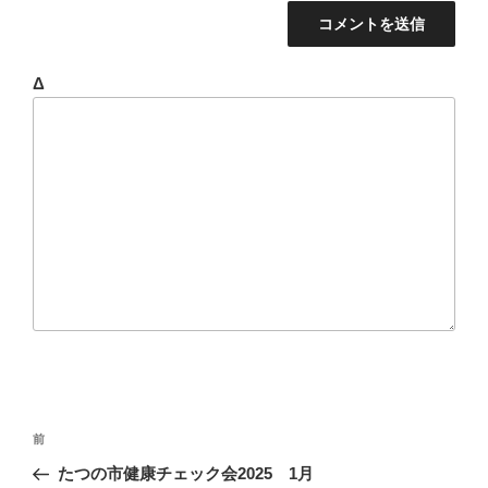
Δ
投
前
前
稿
の
たつの市健康チェック会2025 1月