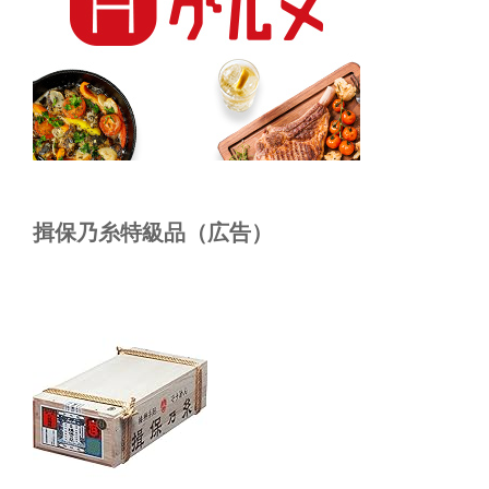
揖保乃糸特級品（広告）