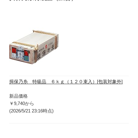
揖保乃糸 特級品 ６ｋｇ（１２０束入）[包装対象外]
新品価格
￥9,740
から
(2026/5/21 23:16時点)