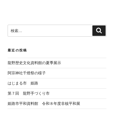
検
検
索
索
:
最近の投稿
龍野歴史文化資料館の夏季展示
阿宗神社千燈祭の様子
はじまる市 姫路
第７回 龍野手づくり市
姫路市平和資料館 令和８年度非核平和展