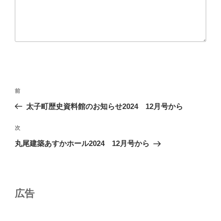
投
前
前
稿
の
太子町歴史資料館のお知らせ2024 12月号から
ナ
投
ビ
稿
次
次
ゲ
の
丸尾建築あすかホール2024 12月号から
投
ー
稿
シ
ョ
広告
ン