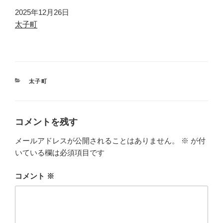
日付
2025年12月26日
関連理由
太子町
カ
太子町
テ
ゴ
リ
ー
コメントを残す
メールアドレスが公開されることはありません。
※
が付
いている欄は必須項目です
コメント
※