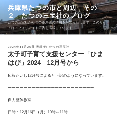
コ
兵庫県たつの市と周辺 その
ン
２ たつの三宝社のブログ
テ
ン
たつの三宝社がたつの市周辺の情報をお知らせします。このサイ
ツ
トはアフィリエイト広告を掲載しています
へ
ス
キ
投
2024年11月26日
投稿者:
たつの三宝社
稿
太子町子育て支援センター「ひま
ッ
日
プ
:
はぴ」2024 12月号から
広報たいし12月号によると下記のようになっています。
ーーーーーーーーーーーーーーーーーーーーーー
自力整体教室
日時：12月16日（月）10時～11時