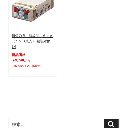
揖保乃糸 特級品 ６ｋｇ
（１２０束入）[包装対象
外]
新品価格
￥9,740
から
(2026/5/21 23:16時点)
検
検
索
索: