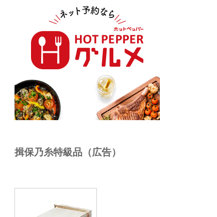
揖保乃糸特級品（広告）