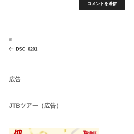
投
前
前
稿
の
DSC_0201
ナ
投
ビ
稿
ゲ
ー
広告
シ
ョ
ン
JTBツアー（広告）