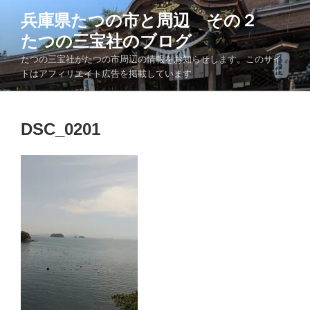
コ
兵庫県たつの市と周辺 その２
ン
たつの三宝社のブログ
テ
ン
たつの三宝社がたつの市周辺の情報をお知らせします。このサイ
ツ
トはアフィリエイト広告を掲載しています
へ
ス
キ
DSC_0201
ッ
プ