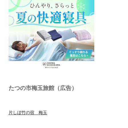
たつの市梅玉旅館（広告）
片しぼ竹の宿 梅玉