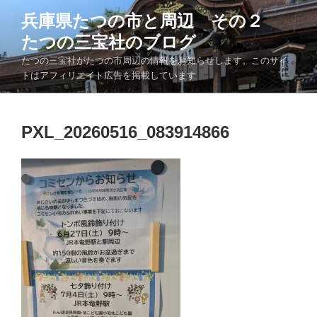
コ
兵庫県たつの市と周辺 その２
ン
たつの三宝社のブログ
テ
ン
たつの三宝社がたつの市周辺の情報をお知らせします。このサイ
ツ
トはアフィリエイト広告を掲載しています
へ
ス
キ
PXL_20260516_083914866
ッ
プ