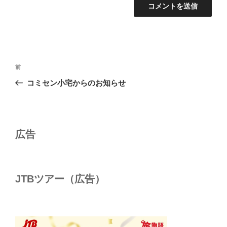
投
前
前
稿
の
コミセン小宅からのお知らせ
ナ
投
ビ
稿
ゲ
ー
広告
シ
ョ
ン
JTBツアー（広告）