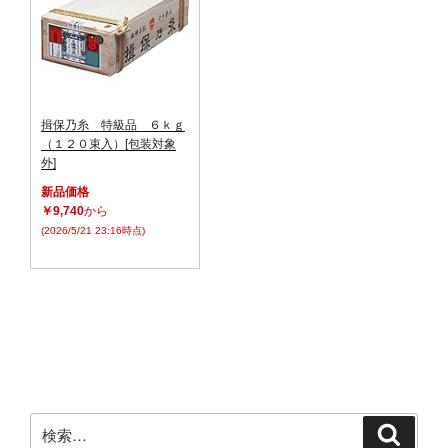
揖保乃糸 特級品 ６ｋｇ
（１２０束入）[包装対象
外]
新品価格
￥9,740
から
(2026/5/21 23:16時点)
検
検
索
索: