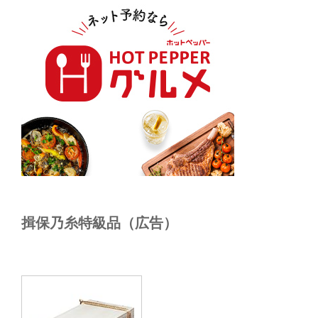
揖保乃糸特級品（広告）