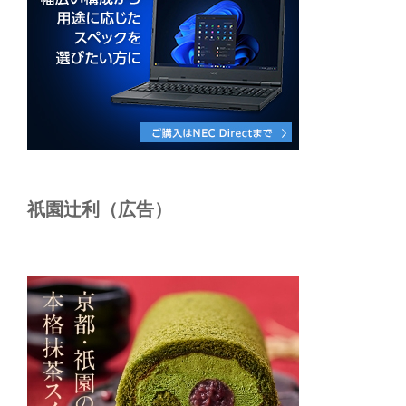
祇園辻利（広告）