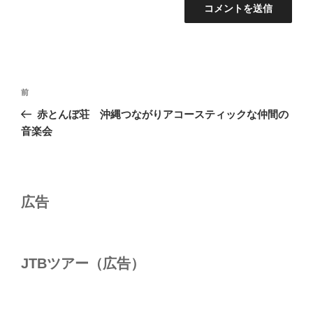
投
前
前
稿
の
赤とんぼ荘 沖縄つながりアコースティックな仲間の
ナ
投
音楽会
ビ
稿
ゲ
ー
シ
広告
ョ
ン
JTBツアー（広告）