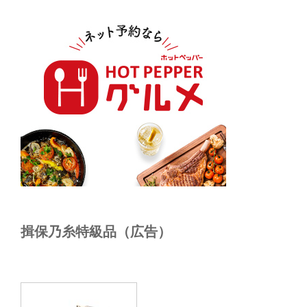
揖保乃糸特級品（広告）