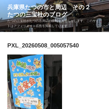
コ
兵庫県たつの市と周辺 その２
ン
たつの三宝社のブログ
テ
ン
たつの三宝社がたつの市周辺の情報をお知らせします。このサイ
ツ
トはアフィリエイト広告を掲載しています
へ
ス
キ
PXL_20260508_005057540
ッ
プ