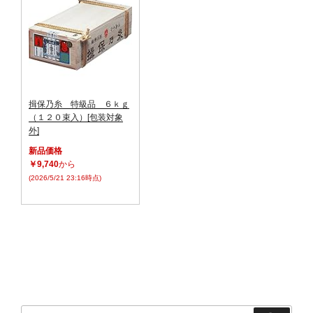
揖保乃糸 特級品 ６ｋｇ
（１２０束入）[包装対象
外]
新品価格
￥9,740
から
(2026/5/21 23:16時点)
検