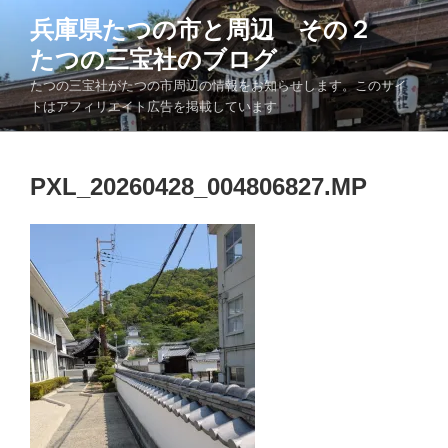
コ
兵庫県たつの市と周辺 その２
ン
たつの三宝社のブログ
テ
ン
たつの三宝社がたつの市周辺の情報をお知らせします。このサイ
ツ
トはアフィリエイト広告を掲載しています
へ
ス
キ
PXL_20260428_004806827.MP
ッ
プ