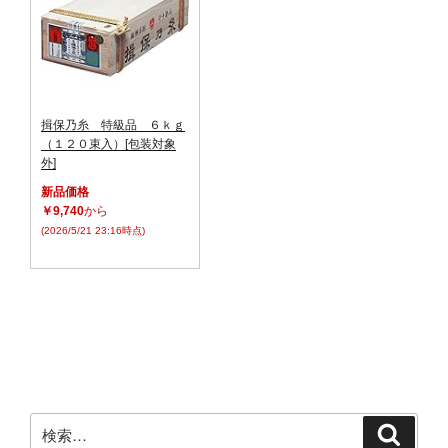
揖保乃糸 特級品 ６ｋｇ
（１２０束入）[包装対象
外]
新品価格
￥9,740
から
(2026/5/21 23:16時点)
検
検
索
索: