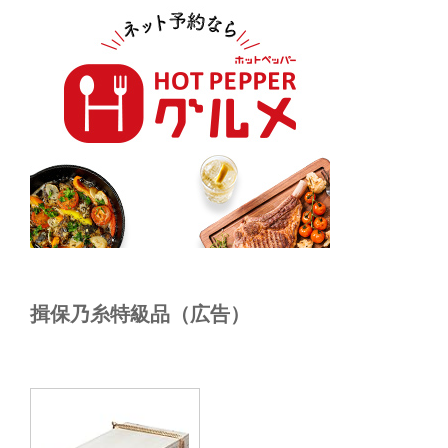
揖保乃糸特級品（広告）