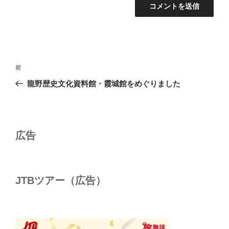
投
前
前
稿
の
龍野歴史文化資料館・霞城館をめぐりました
ナ
投
ビ
稿
ゲ
ー
広告
シ
ョ
ン
JTBツアー（広告）