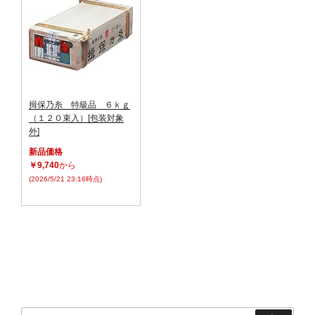
揖保乃糸 特級品 ６ｋｇ
（１２０束入）[包装対象
外]
新品価格
￥9,740
から
(2026/5/21 23:16時点)
検