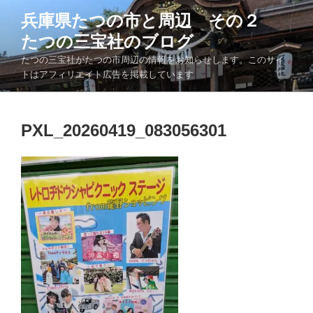
コ
兵庫県たつの市と周辺 その２
ン
たつの三宝社のブログ
テ
ン
たつの三宝社がたつの市周辺の情報をお知らせします。このサイ
ツ
トはアフィリエイト広告を掲載しています
へ
ス
キ
PXL_20260419_083056301
ッ
プ