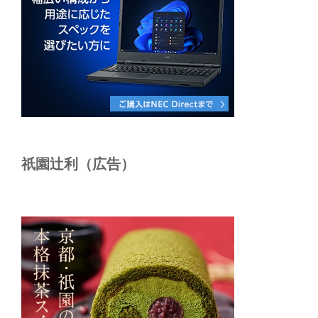
祇園辻利（広告）