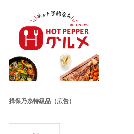
揖保乃糸特級品（広告）