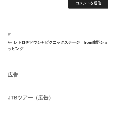
投
前
前
稿
の
レトロヂドウシャピクニックステージ from龍野ショ
ナ
投
ッピング
ビ
稿
ゲ
ー
シ
広告
ョ
ン
JTBツアー（広告）