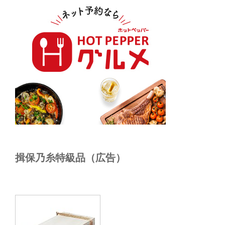
揖保乃糸特級品（広告）