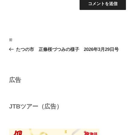
投
前
前
稿
の
たつの市 正條桜づつみの様子 2026年3月29日号
ナ
投
ビ
稿
ゲ
ー
広告
シ
ョ
ン
JTBツアー（広告）