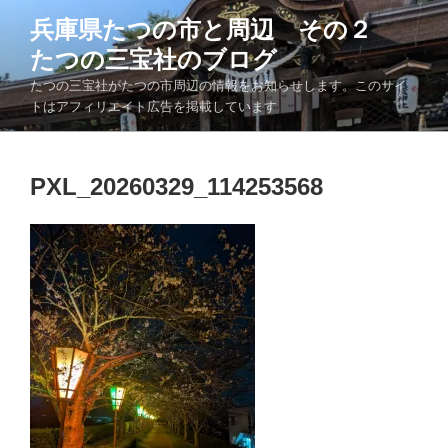
コ
兵庫県たつの市と周辺 その２
ン
たつの三宝社のブログ
テ
ン
たつの三宝社がたつの市周辺の情報をお知らせします。このサイ
ツ
トはアフィリエイト広告を掲載しています
へ
ス
キ
PXL_20260329_114253568
ッ
プ