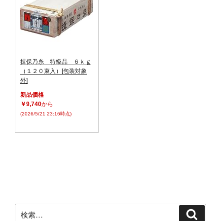
揖保乃糸 特級品 ６ｋｇ
（１２０束入）[包装対象
外]
新品価格
￥9,740
から
(2026/5/21 23:16時点)
検
検
索
索: