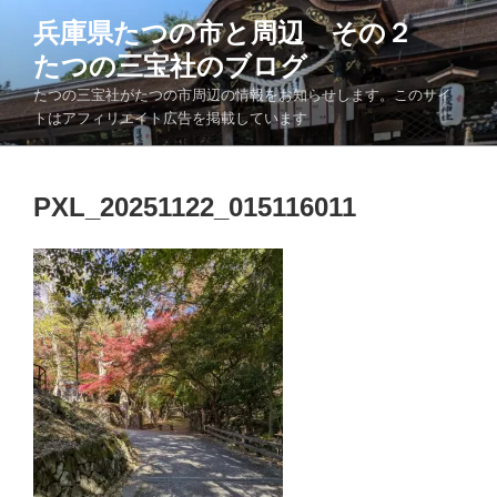
コ
兵庫県たつの市と周辺 その２
ン
たつの三宝社のブログ
テ
ン
たつの三宝社がたつの市周辺の情報をお知らせします。このサイ
ツ
トはアフィリエイト広告を掲載しています
へ
ス
キ
PXL_20251122_015116011
ッ
プ