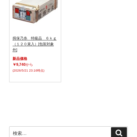
揖保乃糸 特級品 ６ｋｇ
（１２０束入）[包装対象
外]
新品価格
￥9,740
から
(2026/5/21 23:16時点)
検
検
索
索: