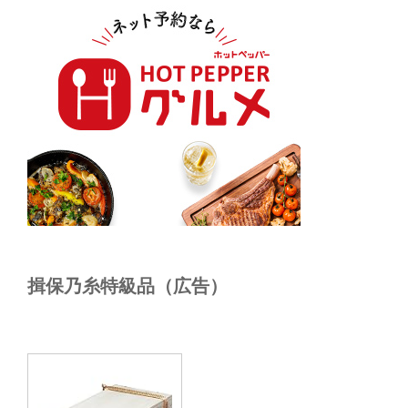
揖保乃糸特級品（広告）