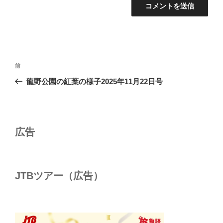
投
前
前
稿
の
龍野公園の紅葉の様子2025年11月22日号
ナ
投
ビ
稿
ゲ
ー
広告
シ
ョ
ン
JTBツアー（広告）