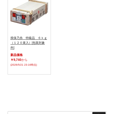
揖保乃糸 特級品 ６ｋｇ
（１２０束入）[包装対象
外]
新品価格
￥9,740
から
(2026/5/21 23:16時点)
検