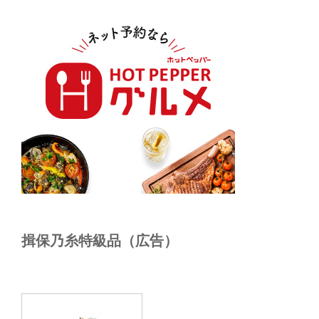
揖保乃糸特級品（広告）