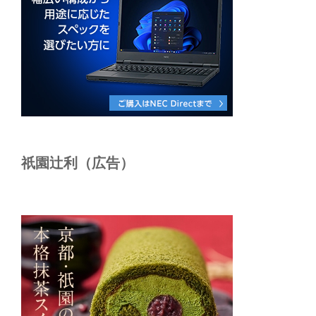
祇園辻利（広告）