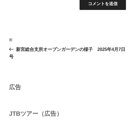
投
前
前
稿
の
新宮総合支所オープンガーデンの様子 2025年4月7日
ナ
投
号
ビ
稿
ゲ
ー
シ
広告
ョ
ン
JTBツアー（広告）