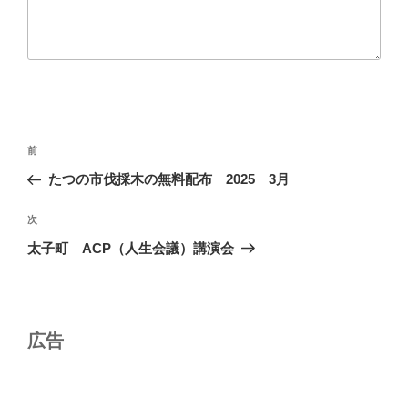
投
前
前
稿
の
たつの市伐採木の無料配布 2025 3月
ナ
投
ビ
稿
次
次
ゲ
の
太子町 ACP（人生会議）講演会
投
ー
稿
シ
ョ
広告
ン