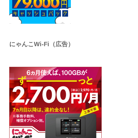
にゃんこWi-Fi（広告）