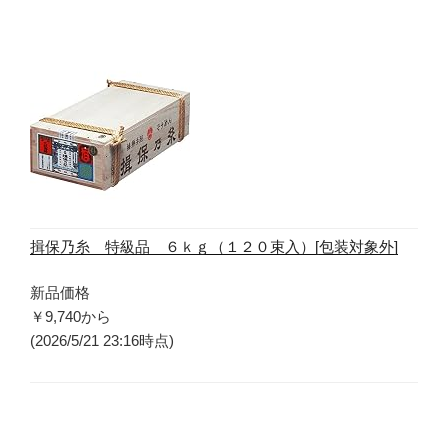
揖保乃糸 特級品 ６ｋｇ（１２０束入）[包装対象外]
新品価格
￥9,740
から
(2026/5/21 23:16時点)