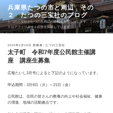
コ
兵庫県たつの市と周辺 その
ン
２ たつの三宝社のブログ
テ
ン
たつの三宝社がたつの市周辺の情報をお知らせします。このサイ
ツ
トはアフィリエイト広告を掲載しています
へ
ス
キ
投
2025年2月25日
投稿者:
たつの三宝社
稿
太子町 令和7年度公民館主催講
ッ
日
プ
:
座 講座生募集
広報たいし3月号によると下記のようになっています。
申込期間：3月4日（火）～21日（金）
公民館は、住民の皆さんの教養の向上や社会福祉、健康
の増進、地域の活動拠点です。