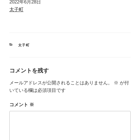
日付
2022年6月28日
関連理由
太子町
カ
太子町
テ
ゴ
リ
ー
コメントを残す
メールアドレスが公開されることはありません。
※
が付
いている欄は必須項目です
コメント
※