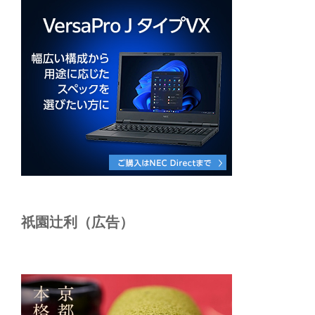
祇園辻利（広告）